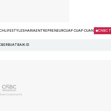
CH
LIFESTYLE
SHARIA
ENTREPRENEUR
CUAP CUAP CUAN
CNBC 
C
BERBUATBAIK.ID