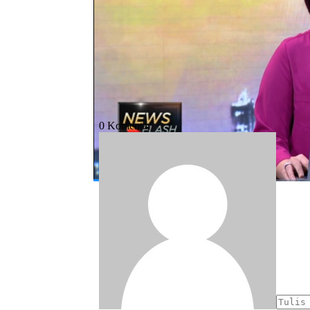
#uni eropa
#sawit
#biodiesel