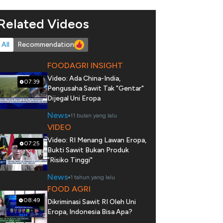
Related Videos
All
Recommendation
FOODAGRI INSIGHT
Video: Ada China-India,
07:39
Pengusaha Sawit Tak "Gentar"
Dijegal Uni Eropa
News
11 bulan yang lalu
VIDEO
Video: RI Menang Lawan Eropa,
07:25
Bukti Sawit Bukan Produk
"Risiko Tinggi"
News
1 tahun yang lalu
FOOD AGRI
08:49
Dikriminasi Sawit RI Oleh Uni
Eropa, Indonesia Bisa Apa?