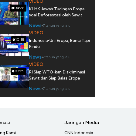
VIDEO
04:28
KLHK Jawab Tudingan Eropa
soal Deforestasi oleh Sawit
News
7 tahun yang lalu
VIDEO
10:18
Indonesia-Uni Eropa, Benci Tapi
Rindu
News
7 tahun yang lalu
VIDEO
07:25
RI Siap WTO-kan Diskriminasi
Sawit dan Siap Balas Eropa
News
7 tahun yang lalu
rmasi
Jaringan Media
ang Kami
CNN Indonesia