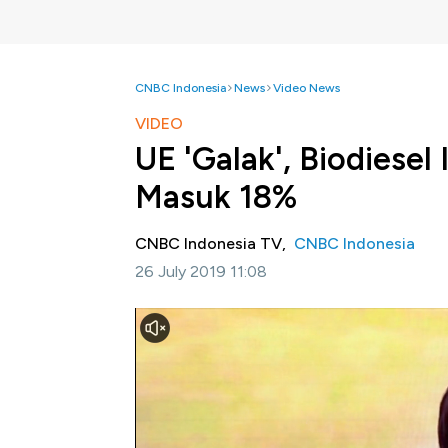
CNBC Indonesia
News
Video News
VIDEO
UE 'Galak', Biodiesel
Masuk 18%
CNBC Indonesia TV,
CNBC Indonesia
26 July 2019 11:08
Jakarta, CNBC Indonesia-
Biodiesel Indon
dikenakan bea masuk 8-18% oleh Komisi Ero
biodiesel Indonesia telah mendapatkan insen
Simak informasi selengkapnya di Squawk Box
Bagikan: