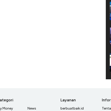
ategori
Layanan
Info
y Money
News
berbuatbaik.id
Tent