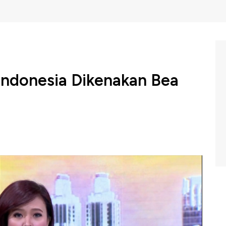
 Indonesia Dikenakan Bea
esia yang diekspor ke negara-negara Uni Eropa akan
pa. Pasalnya, Komisi Eropa menganggap eksportir
tif ekspor besar-besaran dari pemerintah.
, CNBC Indonesia (Jumat, 26/07/2019) berikut ini.