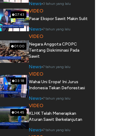
News
3 tahun yang lalu
VIDEO
07:43
Pasar Ekspor Sawit Makin Sulit
News
7 tahun yang lalu
VIDEO
Negara Anggota CPOPC
01:00
Tentang Diskriminasi Pada
Sawit
News
7 tahun yang lalu
VIDEO
03:18
Wahai Uni Eropa! Ini Jurus
Indonesia Tekan Deforestasi
News
7 tahun yang lalu
VIDEO
04:45
KLHK Telah Menerapkan
Aturan Sawit Berkelanjutan
News
7 tahun yang lalu