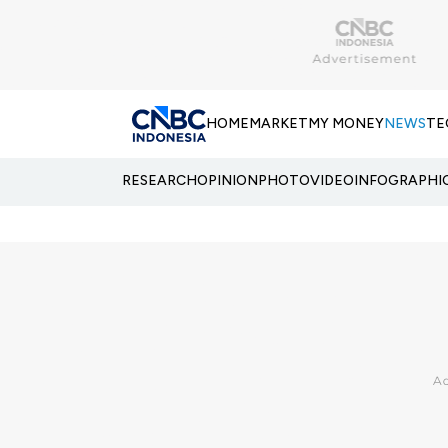
HOME
MARKET
MY MONEY
NEWS
TE
RESEARCH
OPINION
PHOTO
VIDEO
INFOGRAPHI