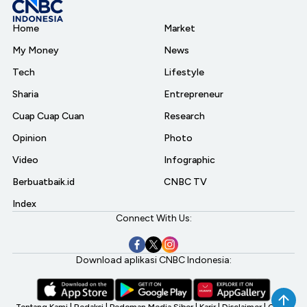
Home
Market
My Money
News
Tech
Lifestyle
Sharia
Entrepreneur
Cuap Cuap Cuan
Research
Opinion
Photo
Video
Infographic
Berbuatbaik.id
CNBC TV
Index
Connect With Us:
Download aplikasi CNBC Indonesia:
Tentang Kami
|
Redaksi
|
Pedoman Media Siber
|
Karir
|
Disclaimer
|
CNBC