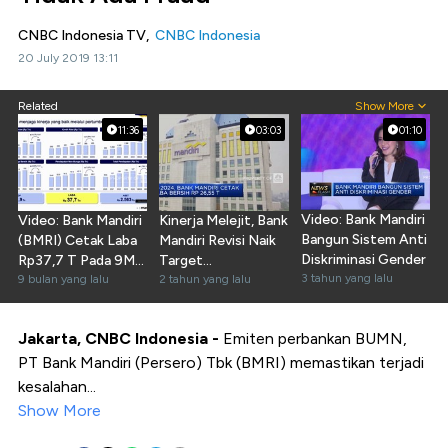
CNBC Indonesia TV,
CNBC Indonesia
20 July 2019 13:11
Related
Show More
11:36
03:03
01:10
Video: Bank Mandiri
Video: Bank Mandiri
Kinerja Melejit, Bank
Bangun Sistem Anti
(BMRI) Cetak Laba
Mandiri Revisi Naik
Diskriminasi Gender
Rp37,7 T Pada 9M-
Target
3 tahun yang lalu
2025
9 bulan yang lalu
Pertumbuhan
2 tahun yang lalu
Kredit
Jakarta, CNBC Indonesia -
Emiten perbankan BUMN,
PT Bank Mandiri (Persero) Tbk (BMRI) memastikan terjadi
kesalahan...
Show More