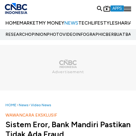
APPS
HOME
MARKET
MY MONEY
NEWS
TECH
LIFESTYLE
SHARIA
E
RESEARCH
OPINION
PHOTO
VIDEO
INFOGRAPHIC
BERBUATBAIK.
HOME
News
Video News
WAWANCARA EKSKLUSIF
Sistem Eror, Bank Mandiri Pastikan
Tidak Ada Fraud