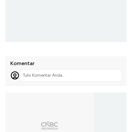
Komentar
Tulis Komentar Anda...