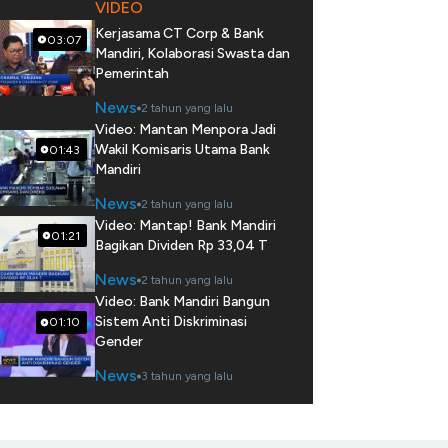
VIDEO
Kerjasama CT Corp & Bank
03:07
Mandiri, Kolaborasi Swasta dan
Pemerintah
News
2 tahun yang lalu
Video: Mantan Menpora Jadi
Wakil Komisaris Utama Bank
01:43
Mandiri
News
2 tahun yang lalu
Video: Mantap! Bank Mandiri
01:21
Bagikan Dividen Rp 33,04 T
News
2 tahun yang lalu
Video: Bank Mandiri Bangun
Sistem Anti Diskriminasi
01:10
Gender
News
3 tahun yang lalu