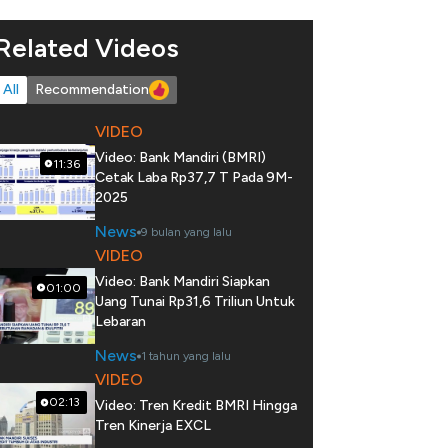
Related Videos
All
Recommendation
VIDEO
Video: Bank Mandiri (BMRI)
11:36
Cetak Laba Rp37,7 T Pada 9M-
2025
News
9 bulan yang lalu
VIDEO
Video: Bank Mandiri Siapkan
01:00
Uang Tunai Rp31,6 Triliun Untuk
Lebaran
News
1 tahun yang lalu
VIDEO
02:13
Video: Tren Kredit BMRI Hingga
Tren Kinerja EXCL