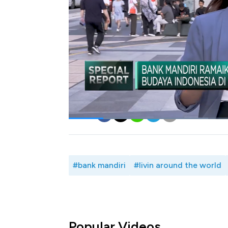
finansial dan non-finansial.
Manajemen Bank Mandiri menegaskan, super ap
dirancang khusus untuk memudahkan nasabah 
luar negeri.
Simak liputan Jurnalis CNBC Indonesia Sya
Nugroho, dalam Special Report, CNBC Indo
Bagikan:
#bank mandiri
#livin around the world
Popular Videos