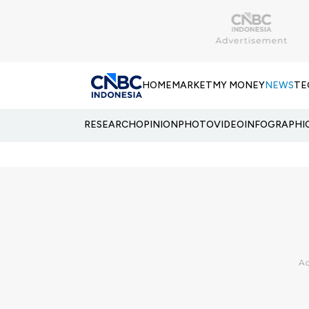
HOME
MARKET
MY MONEY
NEWS
TE
RESEARCH
OPINION
PHOTO
VIDEO
INFOGRAPHI