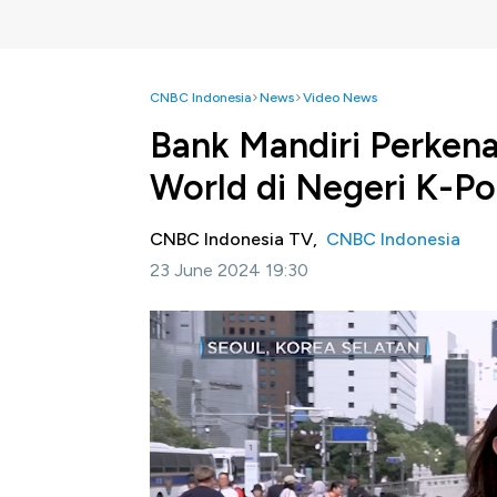
CNBC Indonesia
News
Video News
Bank Mandiri Perkena
World di Negeri K-P
CNBC Indonesia TV,
CNBC Indonesia
23 June 2024 19:30
Jakarta, CNBC Indonesia-
PT Bank Mandiri
Indonesia yang digelar di Seoul, Korea Selat
Mandiri pun turut memperkenalkan Livin' A
(WNI) atau diaspora Indonesia yang hadir di f
Melalui Livin' Around The World, nasabah da
dapat menggunakan nomor SIM Card negara