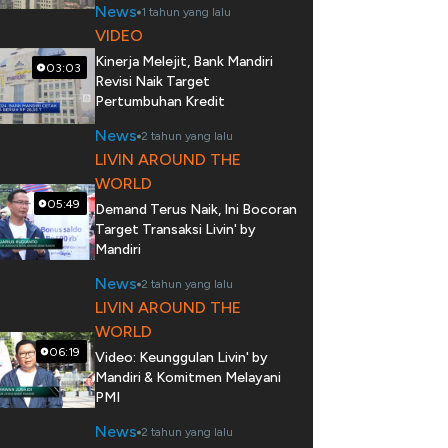
News
1 tahun yang lalu
VIDEO
Kinerja Melejit, Bank Mandiri
03:03
Revisi Naik Target
Pertumbuhan Kredit
News
2 tahun yang lalu
LIVIN AROUND THE
WORLD
05:49
Demand Terus Naik, Ini Bocoran
Target Transaksi Livin' by
Mandiri
News
2 tahun yang lalu
LIVIN AROUND THE
WORLD
06:19
Video: Keunggulan Livin' by
Mandiri & Komitmen Melayani
PMI
News
2 tahun yang lalu