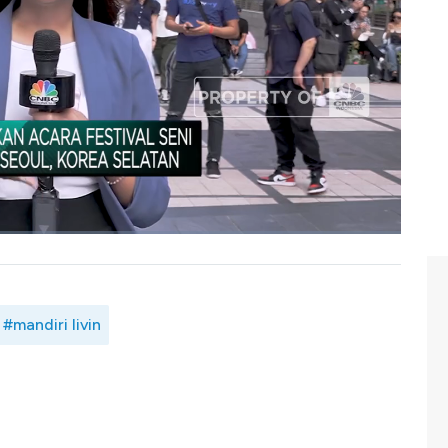
p andalan Bank Mandiri, yakni Livin' by Mandiri telah
dalam bertransaksi, baik di dalam negeri dan juga di
rifah Rahma, Juru Kamera Ajat Hutdiyanto, dan Bayu Dwi
nesia, Minggu (23/06/2024).
#mandiri livin