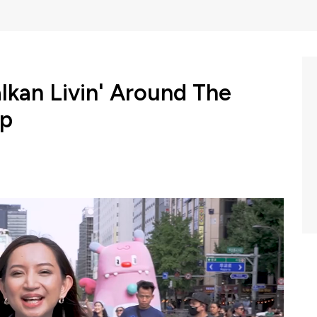
lkan Livin' Around The
op
 (Persero) Tbk meramaikan acara Festival Seni Budaya
an, pada Minggu, 23 Juni 2024. Dalam ajang ini, Bank
round The World kepada para warga negara Indonesia
estival ini.
n calon nasabah Bank Mandiri yang berada di luar negeri
 setempat untuk membuka rekening hingga bertransaksi