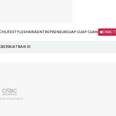
CH
LIFESTYLE
SHARIA
ENTREPRENEUR
CUAP CUAP CUAN
CNBC 
C
BERBUATBAIK.ID