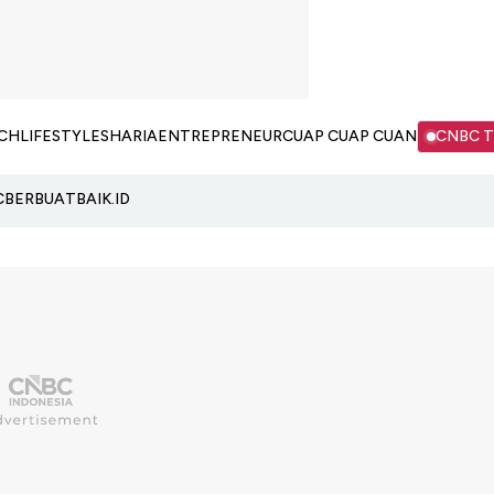
CH
LIFESTYLE
SHARIA
ENTREPRENEUR
CUAP CUAP CUAN
CNBC 
C
BERBUATBAIK.ID