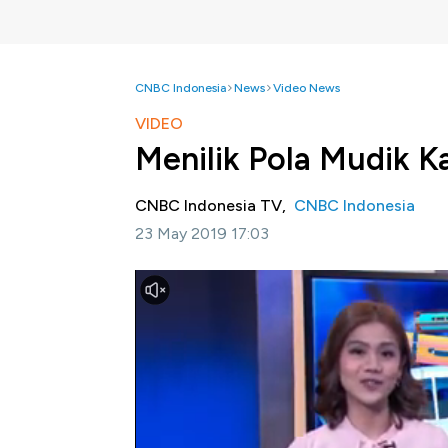
CNBC Indonesia
News
Video News
VIDEO
Menilik Pola Mudik 
CNBC Indonesia TV,
CNBC Indonesia
23 May 2019 17:03
Jakarta, CNBC Indonesia-
Mudik merupakan
Indonesia sejak lama. Adapun, kini dengan
bersiap untuk mudik sudah semakin sempit.
memilih berbagai transportasi, seperti bus,
terbang.
Simak pemaparan Mercy Andrea dalam Profit