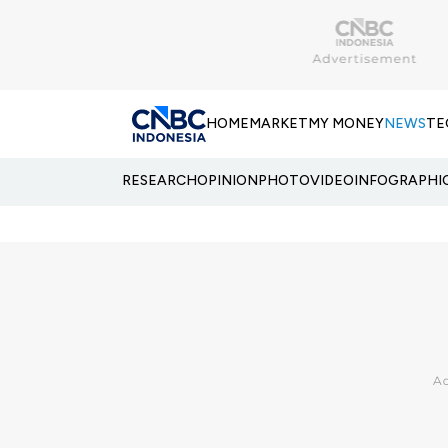
HOME
MARKET
MY MONEY
NEWS
TE
RESEARCH
OPINION
PHOTO
VIDEO
INFOGRAPHI