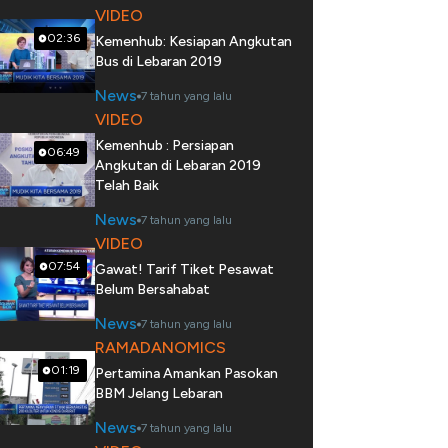
VIDEO
02:36
Kemenhub: Kesiapan Angkutan
Bus di Lebaran 2019
News
7 tahun yang lalu
VIDEO
Kemenhub : Persiapan
06:49
Angkutan di Lebaran 2019
Telah Baik
News
7 tahun yang lalu
VIDEO
07:54
Gawat! Tarif Tiket Pesawat
Belum Bersahabat
News
7 tahun yang lalu
RAMADANOMICS
01:19
Pertamina Amankan Pasokan
BBM Jelang Lebaran
News
7 tahun yang lalu