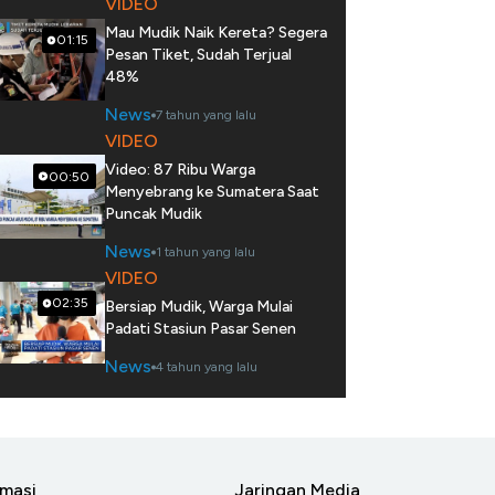
VIDEO
Mau Mudik Naik Kereta? Segera
01:15
Pesan Tiket, Sudah Terjual
48%
News
7 tahun yang lalu
VIDEO
Video: 87 Ribu Warga
00:50
Menyebrang ke Sumatera Saat
Puncak Mudik
News
1 tahun yang lalu
VIDEO
02:35
Bersiap Mudik, Warga Mulai
Padati Stasiun Pasar Senen
News
4 tahun yang lalu
rmasi
Jaringan Media