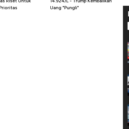
as Riset Untuk
14.924/L - Trump Kembalikan
rioritas
Uang "Pungli"