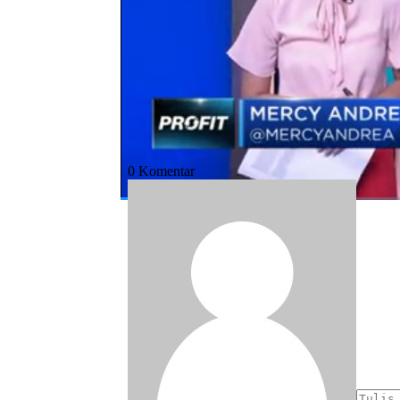
Bagikan:
#mudik
#lebaran
#kaum urban
#pola