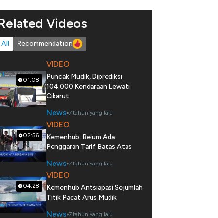
Related Videos
All
Recommendation
VIDEO
Puncak Mudik, Diprediksi
01:08
104.000 Kendaraan Lewati
Cikarut
News
7 tahun yang lalu
VIDEO
02:56
Kemenhub: Belum Ada
Penggaran Tarif Batas Atas
News
7 tahun yang lalu
VIDEO
04:28
Kemenhub Antsiapasi Sejumlah
Titik Padat Arus Mudik
News
7 tahun yang lalu