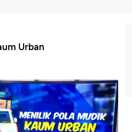
Kaum Urban
 tradisi tahunan yang kerapkali dijalani masyarakat
 momentum Hari Raya Lebaran kian dekat tentunya waktu
 Guna mendukung rencana mudik, masyarakat bisa
 mobil atau motor pribadi, kereta api, maupun pesawat
, CNBC Indonesia (Kamis, 23/05/2019) berikut.