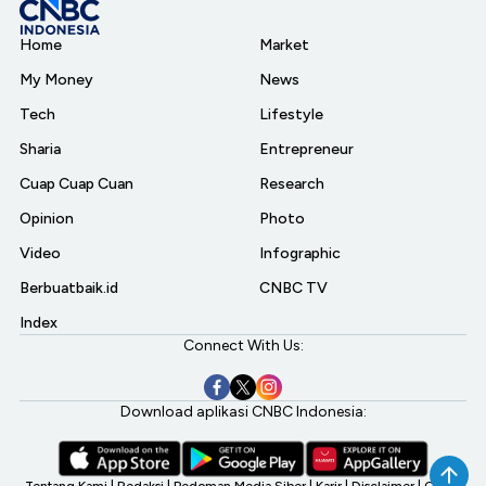
Home
Market
My Money
News
Tech
Lifestyle
Sharia
Entrepreneur
Cuap Cuap Cuan
Research
Opinion
Photo
Video
Infographic
Berbuatbaik.id
CNBC TV
Index
Connect With Us:
Download aplikasi CNBC Indonesia:
Tentang Kami
|
Redaksi
|
Pedoman Media Siber
|
Karir
|
Disclaimer
|
CNBC