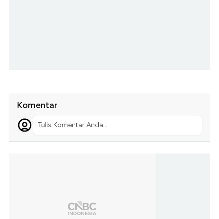
Komentar
Tulis Komentar Anda...