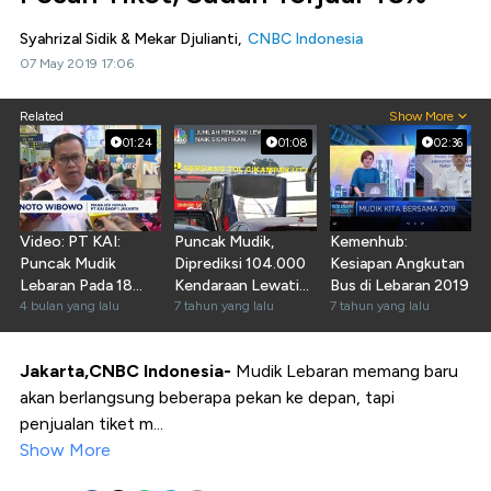
Syahrizal Sidik & Mekar Djulianti,
CNBC Indonesia
07 May 2019 17:06
Related
Show More
01:24
01:08
02:36
Video: PT KAI:
Puncak Mudik,
Kemenhub:
Puncak Mudik
Diprediksi 104.000
Kesiapan Angkutan
Lebaran Pada 18
Kendaraan Lewati
Bus di Lebaran 2019
Maret 2026
4 bulan yang lalu
Cikarut
7 tahun yang lalu
7 tahun yang lalu
Jakarta,CNBC Indonesia-
Mudik Lebaran memang baru
akan berlangsung beberapa pekan ke depan, tapi
penjualan tiket m...
Show More