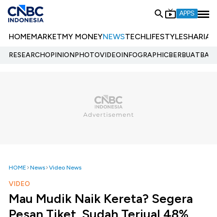
APPS
HOME
MARKET
MY MONEY
NEWS
TECH
LIFESTYLE
SHARIA
E
RESEARCH
OPINION
PHOTO
VIDEO
INFOGRAPHIC
BERBUATBAIK.
HOME
News
Video News
VIDEO
Mau Mudik Naik Kereta? Segera
Pesan Tiket, Sudah Terjual 48%