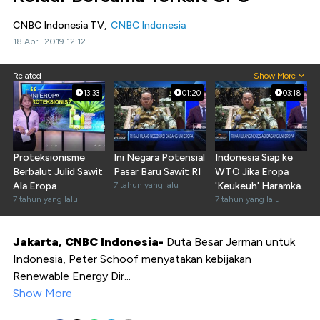
CNBC Indonesia TV,
CNBC Indonesia
18 April 2019 12:12
Related
Show More
13:33
01:20
03:18
Proteksionisme
Ini Negara Potensial
Indonesia Siap ke
Berbalut Julid Sawit
Pasar Baru Sawit RI
WTO Jika Eropa
Ala Eropa
7 tahun yang lalu
'Keukeuh' Haramkan
7 tahun yang lalu
Sawit
7 tahun yang lalu
Jakarta, CNBC Indonesia-
Duta Besar Jerman untuk
Indonesia, Peter Schoof menyatakan kebijakan
Renewable Energy Dir...
Show More