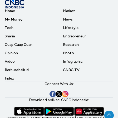
Home
Market
My Money
News
Tech
Lifestyle
Sharia
Entrepreneur
Cuap Cuap Cuan
Research
Opinion
Photo
Video
Infographic
Berbuatbaik.id
CNBC TV
Index
Connect With Us:
Download aplikasi CNBC Indonesia:
Tentang Kami
|
Redaksi
|
Pedoman Media Siber
|
Karir
|
Disclaimer
|
CNBC