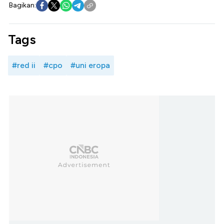
Bagikan:
Tags
#red ii
#cpo
#uni eropa