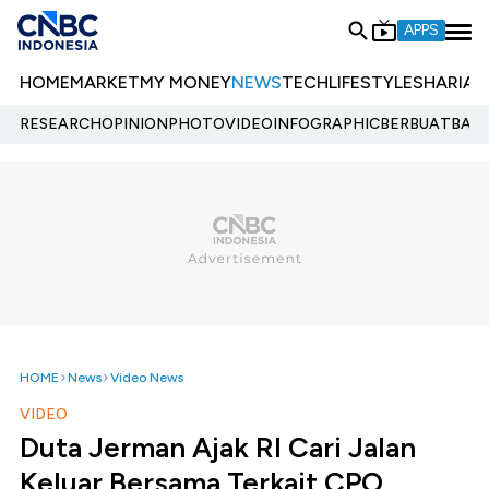
APPS
HOME
MARKET
MY MONEY
NEWS
TECH
LIFESTYLE
SHARIA
E
RESEARCH
OPINION
PHOTO
VIDEO
INFOGRAPHIC
BERBUATBAIK.
HOME
News
Video News
VIDEO
Duta Jerman Ajak RI Cari Jalan
Keluar Bersama Terkait CPO