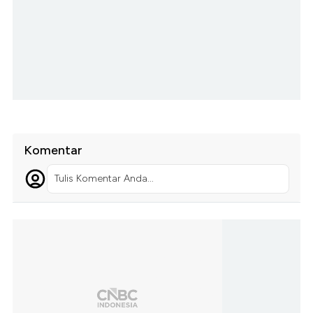
Komentar
Tulis Komentar Anda...