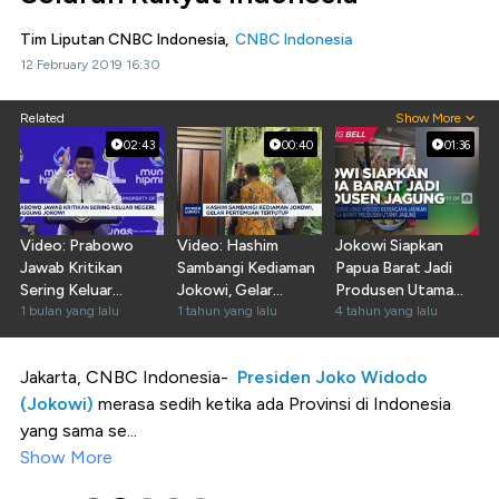
Tim Liputan CNBC Indonesia,
CNBC Indonesia
12 February 2019 16:30
Related
Show More
02:43
00:40
01:36
Video: Prabowo
Video: Hashim
Jokowi Siapkan
Jawab Kritikan
Sambangi Kediaman
Papua Barat Jadi
Sering Keluar
Jokowi, Gelar
Produsen Utama
Negeri, Singgung
1 bulan yang lalu
Pertemuan
1 tahun yang lalu
Jagung
4 tahun yang lalu
Jokowi
Tertutup
Jakarta, CNBC Indonesia-
Presiden Joko Widodo
(Jokowi)
merasa sedih ketika ada Provinsi di Indonesia
yang sama se...
Show More