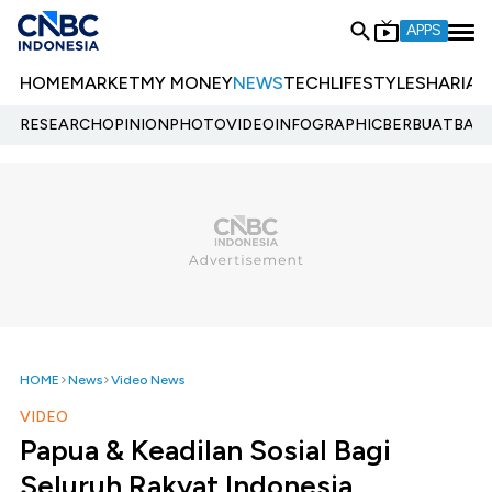
APPS
HOME
MARKET
MY MONEY
NEWS
TECH
LIFESTYLE
SHARIA
E
RESEARCH
OPINION
PHOTO
VIDEO
INFOGRAPHIC
BERBUATBAIK.
HOME
News
Video News
VIDEO
Papua & Keadilan Sosial Bagi
Seluruh Rakyat Indonesia