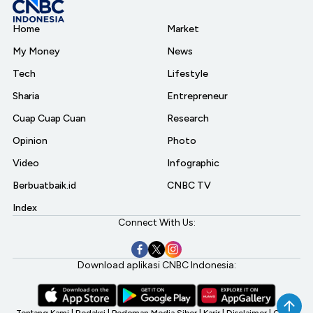
Home
Market
My Money
News
Tech
Lifestyle
Sharia
Entrepreneur
Cuap Cuap Cuan
Research
Opinion
Photo
Video
Infographic
Berbuatbaik.id
CNBC TV
Index
Connect With Us:
Download aplikasi CNBC Indonesia:
Tentang Kami
|
Redaksi
|
Pedoman Media Siber
|
Karir
|
Disclaimer
|
CNBC