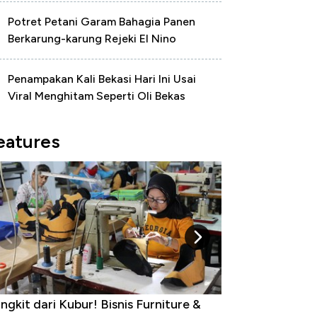
Potret Petani Garam Bahagia Panen
Berkarung-karung Rejeki El Nino
Penampakan Kali Bekasi Hari Ini Usai
Viral Menghitam Seperti Oli Bekas
eatures
dustri Susu Jadi Bintang Baru Ekonomi
5 Raja Ekonomi 