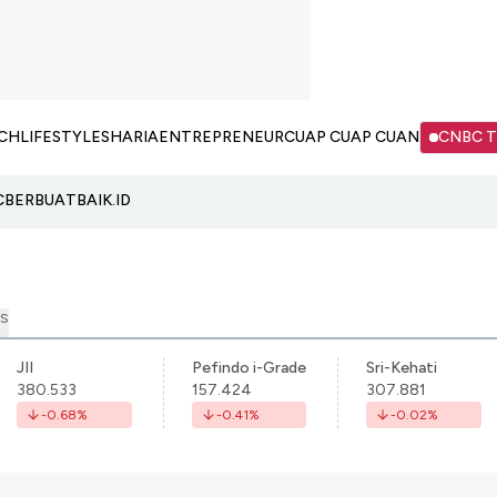
CH
LIFESTYLE
SHARIA
ENTREPRENEUR
CUAP CUAP CUAN
CNBC 
C
BERBUATBAIK.ID
S
JII
Pefindo i-Grade
Sri-Kehati
380.533
157.424
307.881
-0.68
%
-0.41
%
-0.02
%