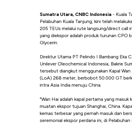
Sumatra Utara, CNBC Indonesia
- Kuala T
Pelabuhan Kuala Tanjung, kini telah melaku
205 TEUs melalui rute langsung/direct call 
yang diekspor adalah produk turunan CPO be
Glycerin.
Direktur Utama PT Pelindo I Bambang Eka C
Unilever Oleochemical Indonesia, Bakrie S
tersebut diangkut menggunakan Kapal Wan H
(LoA) 268 meter, berbobot 50.000 GT berkap
intra Asia India menuju China.
"Wan Hai adalah kapal pertama yang masuk
muatan ekspor tujuan Shanghai, China. Kapa
kemas terbesar yang pernah masuk dan bers
seremonial ekspor perdana ini, di Pelabuhan