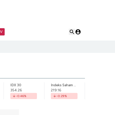
TV
IDX 30
Indeks Saham Syariah Indonesia
354.26
219.16
-0.46
%
-0.29
%