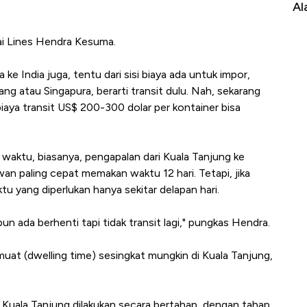
Alas Kaki Tumbuh Double Digit
RI
ai Lines Hendra Kesuma.
 ke India juga, tentu dari sisi biaya ada untuk impor,
ng atau Singapura, berarti transit dulu. Nah, sekarang
biaya transit US$ 200-300 dolar per kontainer bisa
 waktu, biasanya, pengapalan dari Kuala Tanjung ke
wan paling cepat memakan waktu 12 hari. Tetapi, jika
tu yang diperlukan hanya sekitar delapan hari.
pun ada berhenti tapi tidak transit lagi," pungkas Hendra.
t (dwelling time) sesingkat mungkin di Kuala Tanjung,
Kuala Tanjung dilakukan secara bertahap, dengan tahap