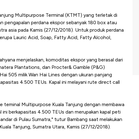
anjung Multipurpose Terminal (KTMT) yang terletak di
kan pengapalan perdana ekspor sebanyak 180 box atau
intra asia pada Kamis (27/12/2018). Untuk produk perdana
rupa Lauric Acid, Soap, Fatty Acid, Fatty Alcohol,
ahyana menjelaskan, komoditas ekspor yang berasal dari
umatera Plantations, dan Procter& Gamble (P&G)
ai 505 milik Wan Hai Lines dengan ukuran panjang
asitas 4.500 TEUs. Kapal ini melayani rute direct call
 ke teminal Multipurpose Kuala Tanjung dengan membawa
l ini berkapasitas 4.500 TEUs dan merupakan kapal peti
andar di Pulau Sumatra," tutur Bambang saat melakukan
 Kuala Tanjung, Sumatra Utara, Kamis (27/12/2018).