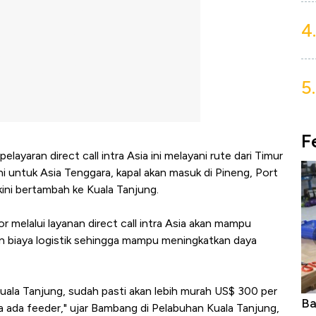
4.
5.
F
ayaran direct call intra Asia ini melayani rute dari Timur
ni untuk Asia Tenggara, kapal akan masuk di Pineng, Port
kini bertambah ke Kuala Tanjung.
melalui layanan direct call intra Asia akan mampu
n biaya logistik sehingga mampu meningkatkan daya
Kuala Tanjung, sudah pasti akan lebih murah US$ 300 per
Bangkit dari Kubur! Bisnis Furniture &
In
na ada feeder," ujar Bambang di Pelabuhan Kuala Tanjung,