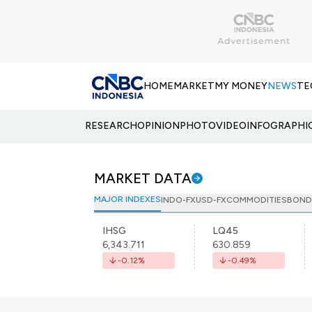
HOME
MARKET
MY MONEY
NEWS
TE
RESEARCH
OPINION
PHOTO
VIDEO
INFOGRAPHI
MARKET DATA
MAJOR INDEXES
INDO-FX
USD-FX
COMMODITIES
BOND
IHSG
LQ45
6,343.711
630.859
-0.12
%
-0.49
%