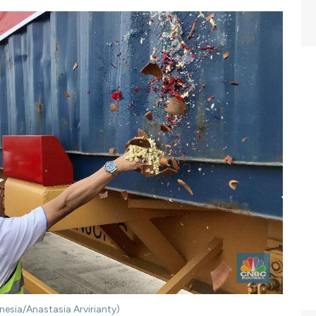
esia/Anastasia Arvirianty)