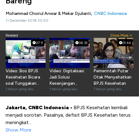
Bareng
Mohammad Choirul Anwar & Mekar Djulianti,
CNBC Indonesia
11 December 2018 20:50
Related
Show More
07:11
08:33
01:44
Video: Bos BPJS
Video: Digitalisasi
Pemerintah Putar
Kesehatan Bicara
Jadi Solusi
Otak Menyehatkan
soal Tunggakan
Kesenjangan
BPJS Kesehatan
Iuran - Inflasi Medis
1 tahun yang lalu
Layanan Kesehatan
1 tahun yang lalu
7 tahun yang lalu
RI
Jakarta, CNBC Indonesia -
BPJS Kesehatan kembali
menjadi sorotan. Pasalnya, defisit BPJS Kesehatan terus
meningkat...
Show More