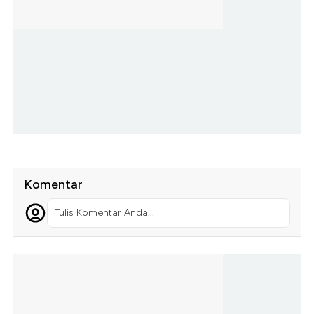
Komentar
Tulis Komentar Anda...