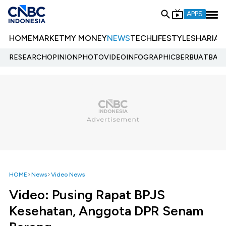
APPS
HOME
MARKET
MY MONEY
NEWS
TECH
LIFESTYLE
SHARIA
E
RESEARCH
OPINION
PHOTO
VIDEO
INFOGRAPHIC
BERBUATBAIK.
HOME
News
Video News
Video: Pusing Rapat BPJS
Kesehatan, Anggota DPR Senam