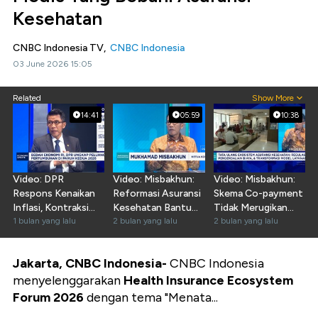
Kesehatan
CNBC Indonesia TV,
CNBC Indonesia
03 June 2026 15:05
Related
Show More
14:41
05:59
10:38
Video: DPR
Video: Misbakhun:
Video: Misbakhun:
Respons Kenaikan
Reformasi Asuransi
Skema Co-payment
Inflasi, Kontraksi
Kesehatan Bantu
Tidak Merugikan
PMI - Defisit
1 bulan yang lalu
Perkuat BPJS
2 bulan yang lalu
Nasabah & Asuransi
2 bulan yang lalu
Dagang RI
Jakarta, CNBC Indonesia-
CNBC Indonesia
menyelenggarakan
Health Insurance Ecosystem
Forum 2026
dengan tema "Menata...