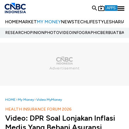
APPS
HOME
MARKET
MY MONEY
NEWS
TECH
LIFESTYLE
SHARIA
E
RESEARCH
OPINION
PHOTO
VIDEO
INFOGRAPHIC
BERBUATBAIK.
HOME
My Money
Video MyMoney
HEALTH INSURANCE FORUM 2026
Video: DPR Soal Lonjakan Inflasi
Medis Yang Bebani Asuransi