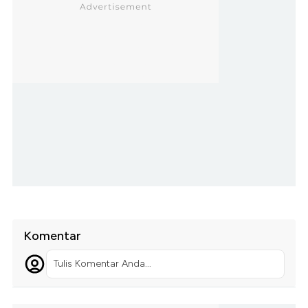
Komentar
Tulis Komentar Anda...