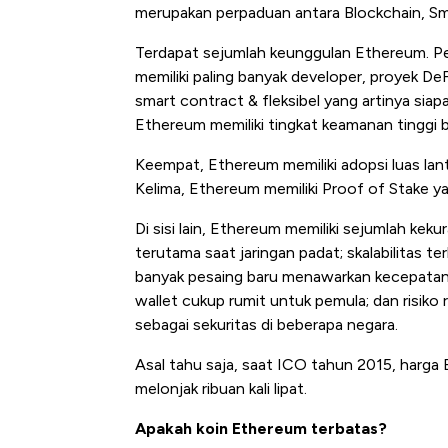
merupakan perpaduan antara Blockchain, Sm
Terdapat sejumlah keunggulan Ethereum. P
memiliki paling banyak developer, proyek D
smart contract & fleksibel yang artinya siap
Ethereum memiliki tingkat keamanan tinggi be
Keempat, Ethereum memiliki adopsi luas lan
Kelima, Ethereum memiliki Proof of Stake 
Di sisi lain, Ethereum memiliki sejumlah keku
terutama saat jaringan padat; skalabilitas t
Kongo Tutup Keran Ekspor, 
banyak pesaing baru menawarkan kecepatan 
Tembaga Terbang ke Zona B
wallet cukup rumit untuk pemula; dan risiko r
sebagai sekuritas di beberapa negara.
Asal tahu saja, saat ICO tahun 2015, harga E
melonjak ribuan kali lipat.
Apakah koin Ethereum terbatas?