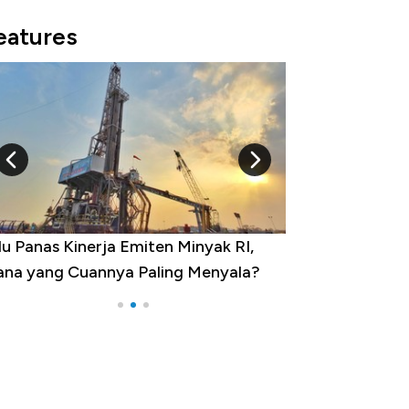
eatures
 Provinsi dengan Tingkat
ngangguran Tertinggi, Ada Jakarta