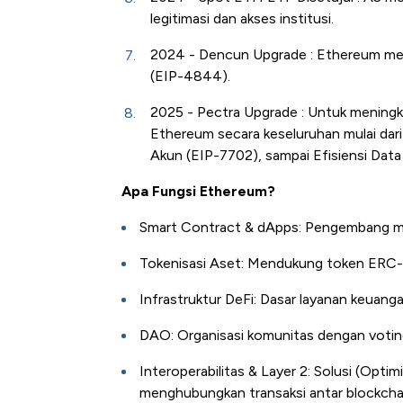
legitimasi dan akses institusi.
2024 - Dencun Upgrade :
Ethereum me
(EIP-4844)
.
2025 - Pectra Upgrade
: Untuk meningka
Ethereum secara keseluruhan mulai dari 
Akun (EIP-7702), sampai Efisiensi Data
Apa Fungsi Ethereum?
Smart Contract & dApps:
Pengembang mem
Tokenisasi Aset:
Mendukung token ERC-20
Infrastruktur DeFi:
Dasar layanan keuangan 
DAO:
Organisasi komunitas dengan voting
Interoperabilitas & Layer 2:
Solusi (Optim
menghubungkan transaksi antar blockcha