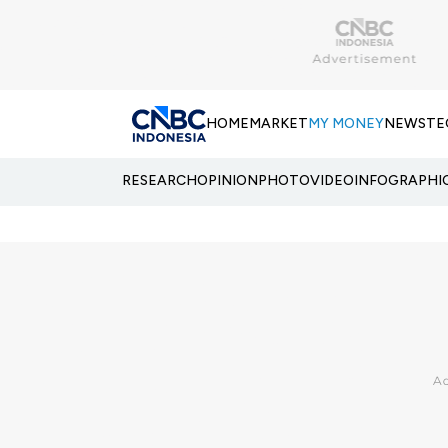
HOME
MARKET
MY MONEY
NEWS
TE
RESEARCH
OPINION
PHOTO
VIDEO
INFOGRAPHI