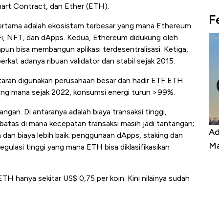
art Contract, dan Ether (ETH).
F
ertama adalah ekosistem terbesar yang mana Ethereum
eFi, NFT, dan dApps. Kedua, Ethereum didukung oleh
apun bisa membangun aplikasi terdesentralisasi. Ketiga,
rkat adanya ribuan validator dan stabil sejak 2015.
taran digunakan perusahaan besar dan hadir ETF ETH.
yang mana sejak 2022, konsumsi energi turun >99%.
rangan. Di antaranya adalah biaya transaksi tinggi,
erbatas di mana kecepatan transaksi masih jadi tantangan;
Harga
Adu Panas Kinerja Emiten Minyak RI,
10
dan biaya lebih baik; penggunaan dApps, staking dan
erbahaya
Mana yang Cuannya Paling Menyala?
Pe
egulasi tinggi yang mana ETH bisa diklasifikasikan
TH hanya sekitar US$ 0,75 per koin. Kini nilainya sudah