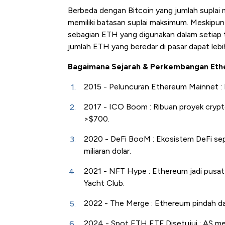
Berbeda dengan Bitcoin yang jumlah suplai m
memiliki batasan suplai maksimum. Meskipu
sebagian ETH yang digunakan dalam setiap tr
jumlah ETH yang beredar di pasar dapat lebih
Bagaimana Sejarah & Perkembangan Et
2015 - Peluncuran Ethereum Mainnet :
2017 - ICO Boom :
Ribuan proyek crypt
>$700.
2020 - DeFi BooM :
Ekosistem DeFi se
miliaran dolar.
2021 - NFT Hype :
Ethereum jadi pusat
Yacht Club.
2022 - The Merge :
Ethereum pindah da
2024 - Spot ETH ETF Disetujui :
AS me