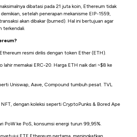
aksimalnya dibatasi pada 21 juta koin, Ethereum tidak
n demikian, setelah penerapan mekanisme EIP-1559,
ansaksi akan dibakar (
burned
). Hal ini bertujuan agar
 terkendali.
hereum?
Ethereum resmi dirilis dengan token
Ether (ETH)
.
o lahir memakai
ERC-20
. Harga ETH naik dari ~$8 ke
perti
Uniswap, Aave, Compound
tumbuh pesat. TVL
 NFT, dengan koleksi seperti CryptoPunks & Bored Ape
ri
PoW
ke
PoS
, konsumsi energi turun 99,95%.
nyetujui
ETF Ethereum
pertama, meningkatkan