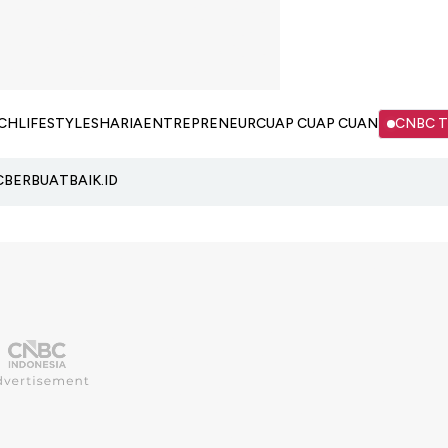
CH
LIFESTYLE
SHARIA
ENTREPRENEUR
CUAP CUAP CUAN
CNBC 
C
BERBUATBAIK.ID