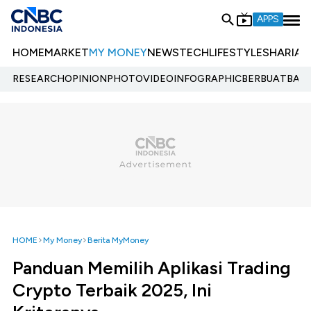
APPS
HOME
MARKET
MY MONEY
NEWS
TECH
LIFESTYLE
SHARIA
E
RESEARCH
OPINION
PHOTO
VIDEO
INFOGRAPHIC
BERBUATBAIK.
HOME
My Money
Berita MyMoney
Panduan Memilih Aplikasi Trading
Crypto Terbaik 2025, Ini