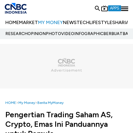
APPS
HOME
MARKET
MY MONEY
NEWS
TECH
LIFESTYLE
SHARIA
E
RESEARCH
OPINION
PHOTO
VIDEO
INFOGRAPHIC
BERBUATBAIK.
HOME
My Money
Berita MyMoney
Pengertian Trading Saham AS,
Crypto, Emas Ini Panduannya