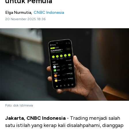
untuk Pemula
Elga Nurmutia,
CNBC Indonesia
20 November 2025 18:36
Foto: dok Istimewa
Jakarta, CNBC Indones
ia
- Trading menjadi salah
satu istilah yang kerap kali disalahpahami, dianggap