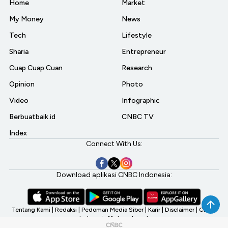
Home
Market
My Money
News
Tech
Lifestyle
Sharia
Entrepreneur
Cuap Cuap Cuan
Research
Opinion
Photo
Video
Infographic
Berbuatbaik.id
CNBC TV
Index
Connect With Us:
Download aplikasi CNBC Indonesia:
Tentang Kami
|
Redaksi
|
Pedoman Media Siber
|
Karir
|
Disclaimer
|
CNBC
Indonesia My Investment
©2026 CNBC Indonesia, A Transmedia Company