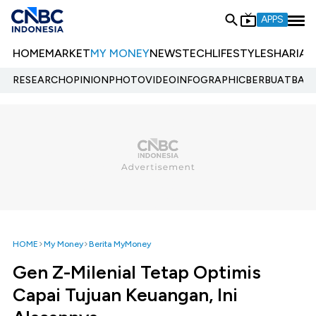
APPS
HOME
MARKET
MY MONEY
NEWS
TECH
LIFESTYLE
SHARIA
E
RESEARCH
OPINION
PHOTO
VIDEO
INFOGRAPHIC
BERBUATBAIK.
HOME
My Money
Berita MyMoney
Gen Z-Milenial Tetap Optimis
Capai Tujuan Keuangan, Ini