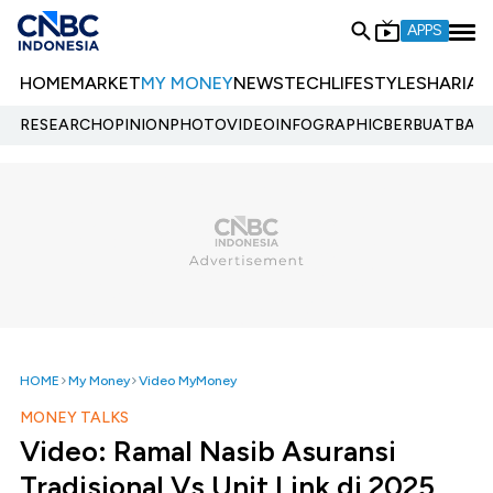
APPS
HOME
MARKET
MY MONEY
NEWS
TECH
LIFESTYLE
SHARIA
E
RESEARCH
OPINION
PHOTO
VIDEO
INFOGRAPHIC
BERBUATBAIK.
HOME
My Money
Video MyMoney
MONEY TALKS
Video: Ramal Nasib Asuransi
Tradisional Vs Unit Link di 2025