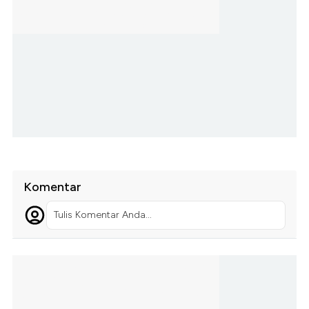
Komentar
Tulis Komentar Anda...