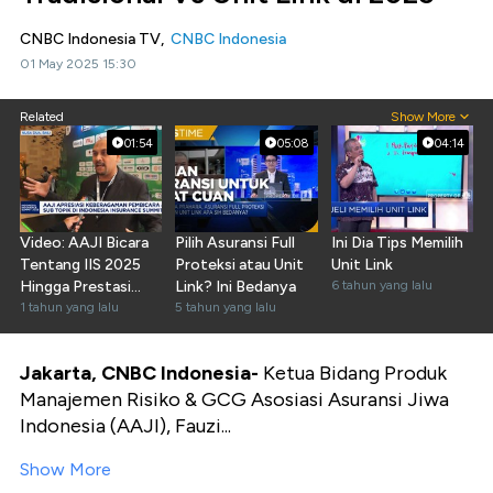
CNBC Indonesia TV,
CNBC Indonesia
01 May 2025 15:30
Related
Show More
01:54
05:08
04:14
Video: AAJI Bicara
Pilih Asuransi Full
Ini Dia Tips Memilih
Tentang IIS 2025
Proteksi atau Unit
Unit Link
Hingga Prestasi
Link? Ini Bedanya
6 tahun yang lalu
Kinerja Q1-2025
1 tahun yang lalu
5 tahun yang lalu
Jakarta, CNBC Indonesia-
Ketua Bidang Produk
Manajemen Risiko & GCG Asosiasi Asuransi Jiwa
Indonesia (AAJI), Fauzi...
Show More