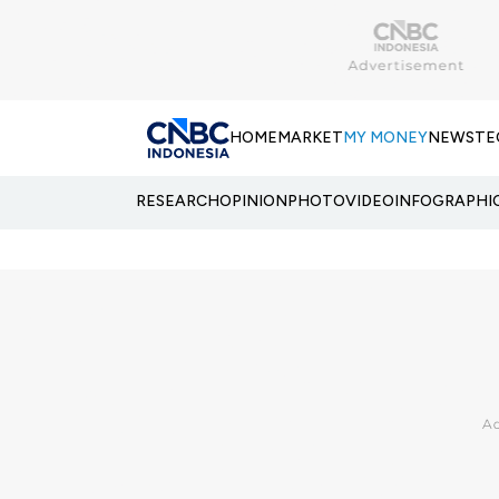
HOME
MARKET
MY MONEY
NEWS
TE
RESEARCH
OPINION
PHOTO
VIDEO
INFOGRAPHI