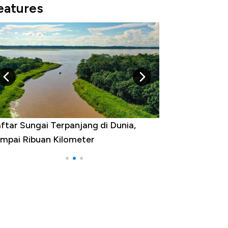
eatures
Negara yang Warganya Sering
Melancong Luar Negeri, RI ke Berapa?