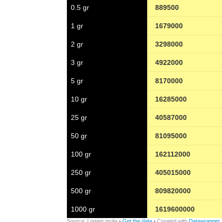
Begini Cara Korsel a
di Jaman Dulu