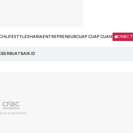
CH
LIFESTYLE
SHARIA
ENTREPRENEUR
CUAP CUAP CUAN
CNBC 
C
BERBUATBAIK.ID