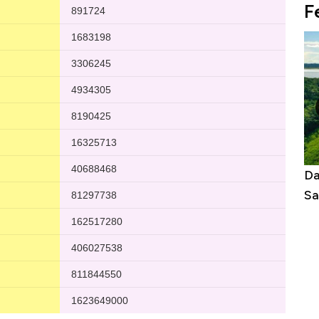
F
tasi Panas Tanpa AC
Daftar Sungai Terpanjang di Dunia,
Sampai Ribuan Kilometer