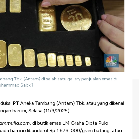
ang Tbk. (Antam) di salah satu gallery penjualan emas di
/Muhammad Sabki)
duksi PT Aneka Tambang (
Antam
)
Tbk
. atau yang dikenal
gan hari ini, Selasa (11/3/2025).
gammulia
.com
, di butik emas LM Graha
Dipta
Pulo
ada hari ini
dibanderol
Rp 1.679. 000/gram batang, atau