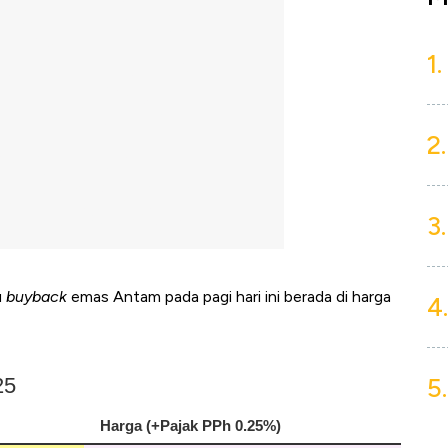
1.
2.
3.
u
buyback
emas
Antam
pada pagi hari ini berada di harga
4.
5.