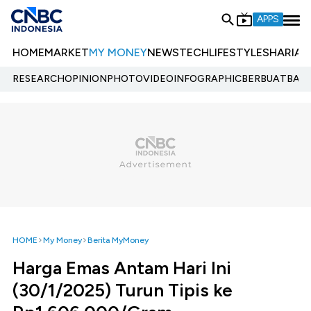
APPS
HOME
MARKET
MY MONEY
NEWS
TECH
LIFESTYLE
SHARIA
E
RESEARCH
OPINION
PHOTO
VIDEO
INFOGRAPHIC
BERBUATBAIK.
HOME
My Money
Berita MyMoney
Harga Emas Antam Hari Ini
(30/1/2025) Turun Tipis ke