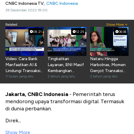
CNBC Indonesia TV,
CNBC Indonesia
29 December 2023 19:00
Related
Show More
08:21
12:25
06:06
Video: Cara Bank
Tingkatkan
Nataru Hingga
Manfaatkan AI &
Layanan, BNI Masif
Harbolnas, Momen
Lindungi Transaksi
Kembangkan
Genjot Transaksi
Keuangan Nasabah
11 bulan yang lalu
Ekosistem Digital
2 tahun yang lalu
Kartu Kredit?
2 tahun yang lalu
Jakarta, CNBC Indonesia
- Pemerintah terus
mendorong upaya transformasi digital. Termasuk
di dunia perbankan.
Direk...
Show More