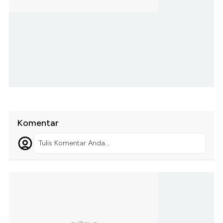
Komentar
Tulis Komentar Anda...