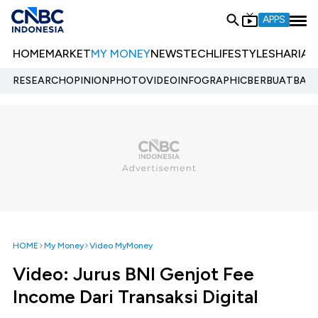
APPS
HOME
MARKET
MY MONEY
NEWS
TECH
LIFESTYLE
SHARIA
E
RESEARCH
OPINION
PHOTO
VIDEO
INFOGRAPHIC
BERBUATBAIK.
HOME
My Money
Video MyMoney
Video: Jurus BNI Genjot Fee
Income Dari Transaksi Digital