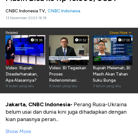
CNBC Indonesia TV,
CNBC Indonesia
13 November 2023 16:19
Related
Show More
09:38
01:52
07:00
Video: Rupiah
Video: BI Tegaskan
Rupiah Melemah, BI
Disederhanakan,
Proses
Masih Akan Tahan
Apa Alasannya?
Redenominasi
Suku Bunga
8 bulan yang lalu
Rupiah Masih Tahap
8 bulan yang lalu
3 tahun yang lalu
Pembahasan
Jakarta, CNBC Indonesia-
Perang Rusia-Ukraina
belum usai dan dunia kini juga dihadapkan dengan
kian panasnya peran...
Show More