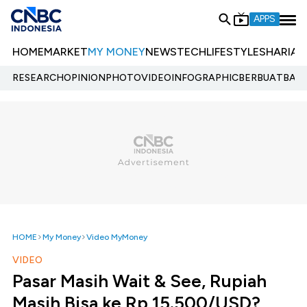
APPS
HOME
MARKET
MY MONEY
NEWS
TECH
LIFESTYLE
SHARIA
E
RESEARCH
OPINION
PHOTO
VIDEO
INFOGRAPHIC
BERBUATBAIK.
HOME
My Money
Video MyMoney
VIDEO
Pasar Masih Wait & See, Rupiah
Masih Bisa ke Rp 15.500/USD?