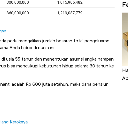
F
da perlu mengalikan jumlah besaran total pengeluaran
ama Anda hidup di dunia ini.
n di usia 55 tahun dan menentukan asumsi angka harapan
rus bisa mencukupi kebutuhan hidup selama 30 tahun ke
uasai
Harga Batu Bara Bangkit, Ada Kabar
Ha
ng-Airbus?
Baik Buat Pengusaha RI
Ap
a nanti adalah Rp 600 juta setahun, maka dana pensiun
 Biang Keroknya