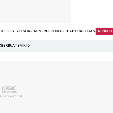
CH
LIFESTYLE
SHARIA
ENTREPRENEUR
CUAP CUAP CUAN
CNBC 
C
BERBUATBAIK.ID