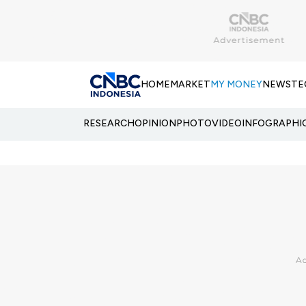
HOME
MARKET
MY MONEY
NEWS
TE
RESEARCH
OPINION
PHOTO
VIDEO
INFOGRAPHI