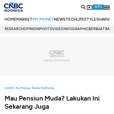
APPS
HOME
MARKET
MY MONEY
NEWS
TECH
LIFESTYLE
SHARIA
E
RESEARCH
OPINION
PHOTO
VIDEO
INFOGRAPHIC
BERBUATBAIK.
HOME
My Money
Berita MyMoney
Mau Pensiun Muda? Lakukan Ini
Sekarang Juga