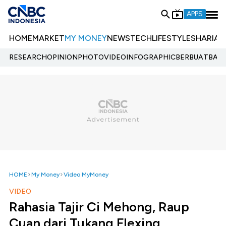
APPS
HOME
MARKET
MY MONEY
NEWS
TECH
LIFESTYLE
SHARIA
E
RESEARCH
OPINION
PHOTO
VIDEO
INFOGRAPHIC
BERBUATBAIK.
HOME
My Money
Video MyMoney
VIDEO
Rahasia Tajir Ci Mehong, Raup
Cuan dari Tukang Flexing