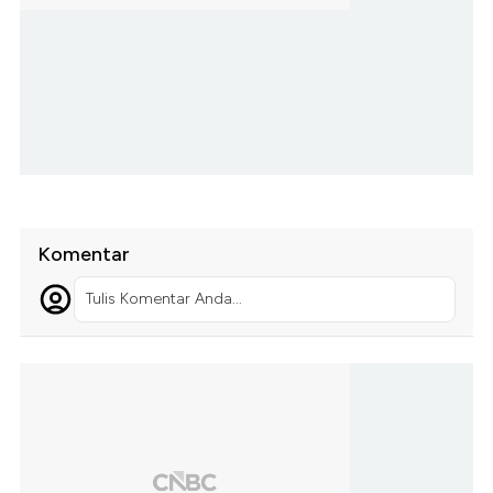
Komentar
Tulis Komentar Anda...