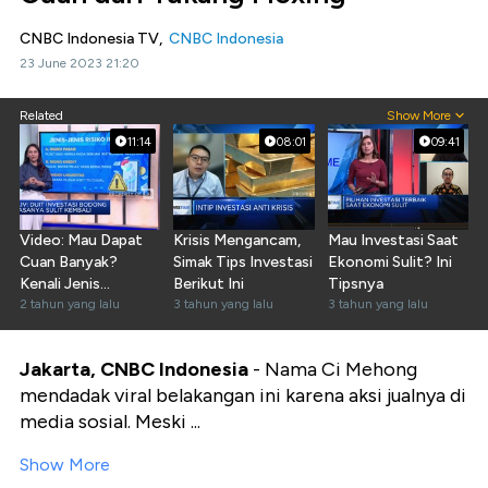
CNBC Indonesia TV,
CNBC Indonesia
23 June 2023 21:20
Related
Show More
11:14
08:01
09:41
Video: Mau Dapat
Krisis Mengancam,
Mau Investasi Saat
Cuan Banyak?
Simak Tips Investasi
Ekonomi Sulit? Ini
Kenali Jenis
Berikut Ini
Tipsnya
Investasi &
2 tahun yang lalu
3 tahun yang lalu
3 tahun yang lalu
Resikonya!
Jakarta, CNBC Indonesia
- Nama Ci Mehong
mendadak viral belakangan ini karena aksi jualnya di
media sosial. Meski ...
Show More