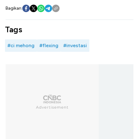
Bagikan:
Tags
#ci mehong
#flexing
#investasi