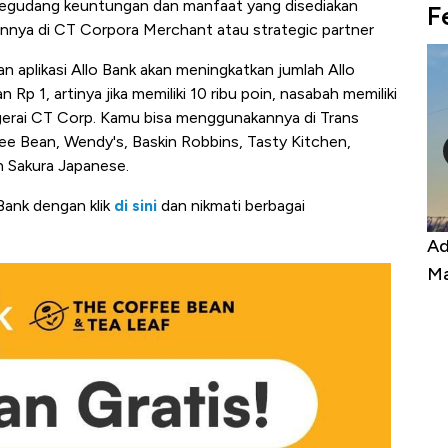
segudang keuntungan dan manfaat yang disediakan
F
lainnya di CT Corpora Merchant atau strategic partner
an aplikasi Allo Bank akan meningkatkan jumlah Allo
Rp 1, artinya jika memiliki 10 ribu poin, nasabah memiliki
h gerai CT Corp. Kamu bisa menggunakannya di Trans
ee Bean, Wendy's, Baskin Robbins, Tasty Kitchen,
n Sakura Japanese.
 Bank dengan klik
di sini
dan nikmati berbagai
Kongo Tutup Keran Ekspor, Harga
Ad
Tembaga Terbang ke Zona Berbahaya
Ma