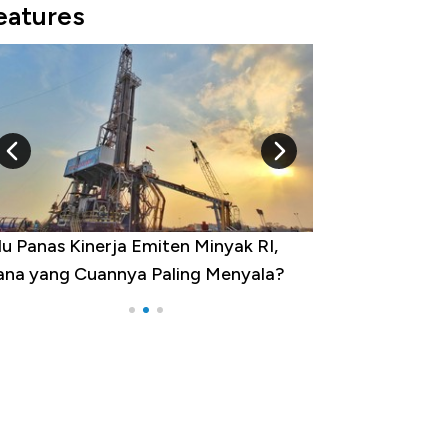
eatures
u Panas Kinerja Emiten Minyak RI,
10 Provinsi den
na yang Cuannya Paling Menyala?
Pengangguran Te