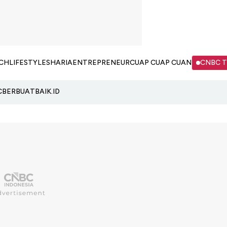
CH
LIFESTYLE
SHARIA
ENTREPRENEUR
CUAP CUAP CUAN
CNBC 
C
BERBUATBAIK.ID