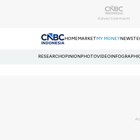
HOME
MARKET
MY MONEY
NEWS
TE
RESEARCH
OPINION
PHOTO
VIDEO
INFOGRAPHI