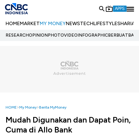
APPS
HOME
MARKET
MY MONEY
NEWS
TECH
LIFESTYLE
SHARIA
E
RESEARCH
OPINION
PHOTO
VIDEO
INFOGRAPHIC
BERBUATBAIK.
HOME
My Money
Berita MyMoney
Mudah Digunakan dan Dapat Poin,
Cuma di Allo Bank