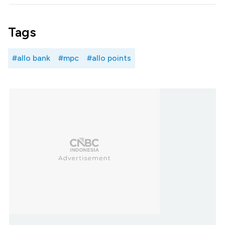
Tags
#allo bank
#mpc
#allo points