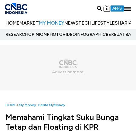
APPS
HOME
MARKET
MY MONEY
NEWS
TECH
LIFESTYLE
SHARIA
E
RESEARCH
OPINION
PHOTO
VIDEO
INFOGRAPHIC
BERBUATBAIK.
HOME
My Money
Berita MyMoney
Memahami Tingkat Suku Bunga
Tetap dan Floating di KPR