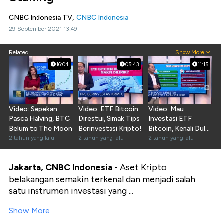
CNBC Indonesia TV,
CNBC Indonesia
29 September 2021 13:49
Related
Show More
16:04
05:43
11:15
Video: Sepekan
Video: ETF Bitcoin
Video: Mau
Pasca Halving, BTC
Direstui, Simak Tips
Investasi ETF
Belum to The Moon
Berinvestasi Kripto!
Bitcoin, Kenali Dulu
2 tahun yang lalu
2 tahun yang lalu
Plus Minusnya!
2 tahun yang lalu
Jakarta, CNBC Indonesia -
Aset Kripto
belakangan semakin terkenal dan menjadi salah
satu instrumen investasi yang ...
Show More