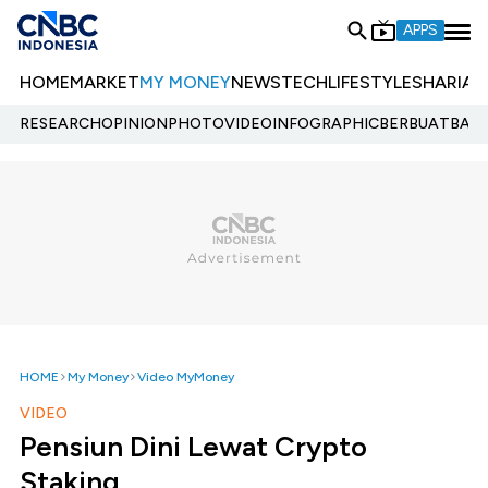
APPS
HOME
MARKET
MY MONEY
NEWS
TECH
LIFESTYLE
SHARIA
E
RESEARCH
OPINION
PHOTO
VIDEO
INFOGRAPHIC
BERBUATBAIK.
HOME
My Money
Video MyMoney
VIDEO
Pensiun Dini Lewat Crypto
Staking