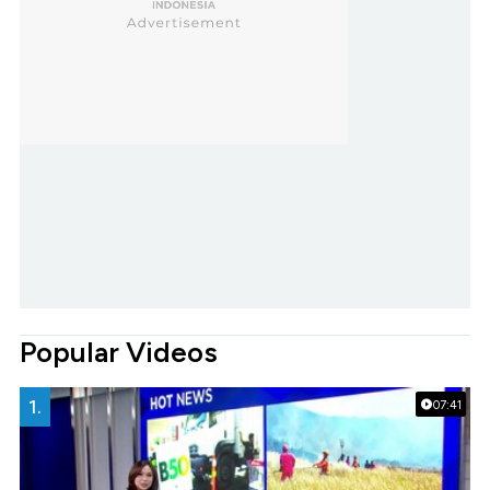
Popular Videos
1.
07:41