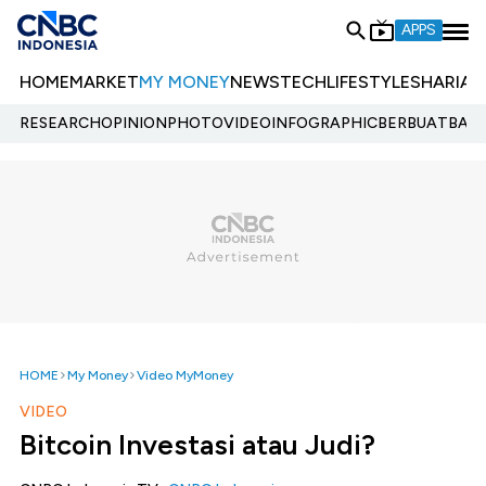
APPS
HOME
MARKET
MY MONEY
NEWS
TECH
LIFESTYLE
SHARIA
E
RESEARCH
OPINION
PHOTO
VIDEO
INFOGRAPHIC
BERBUATBAIK.
HOME
My Money
Video MyMoney
VIDEO
Bitcoin Investasi atau Judi?