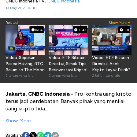
CNBC Indonesia TV,
CNBC Indonesia
13 May 2021 10:10
Related
Show More
16:04
05:43
11:11
Video: Sepekan
Video: ETF Bitcoin
Video: ETF Bitcoin
Pasca Halving, BTC
Direstui, Simak Tips
Direstui, Aset
Belum to The Moon
Berinvestasi Kripto!
Kripto Layak Dilirik?
2 tahun yang lalu
2 tahun yang lalu
2 tahun yang lalu
Jakarta, CNBC Indonesia -
Pro-kontra uang kripto
terus jadi perdebatan. Banyak pihak yang menilai
uang kripto tida...
Show More
Bagikan: