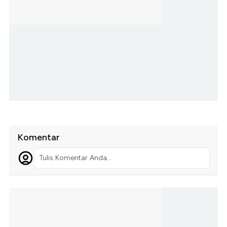
Komentar
Tulis Komentar Anda...