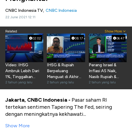
CNBC Indonesia TV,
CNBC Indonesia
22 June 2021 12:11
Related
Show More
02:02
08:17
06:47
Video: IHSG
IHSG & Rupiah
Perang Israel &
Ambruk Lebih Dari
Berpeluang
Inflasi AS Naik,
1%, Tinggalkan
Menguat di Akhir
Nasib Rupiah &
Level 7200
2 tahun yang lalu
2023, Ini Syaratnya
2 tahun yang lalu
IHSG Gimana?
2 tahun yang lalu
Jakarta, CNBC Indonesia -
Pasar saham RI
tertekan sentimen Tapering The Fed, seiring
dengan meningkatnya kekhawati...
Show More