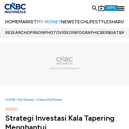
APPS
HOME
MARKET
MY MONEY
NEWS
TECH
LIFESTYLE
SHARIA
E
RESEARCH
OPINION
PHOTO
VIDEO
INFOGRAPHIC
BERBUATBAIK.
HOME
My Money
Video MyMoney
VIDEO
Strategi Investasi Kala Tapering
Menghantui