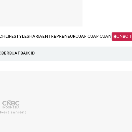
CH
LIFESTYLE
SHARIA
ENTREPRENEUR
CUAP CUAP CUAN
CNBC 
C
BERBUATBAIK.ID