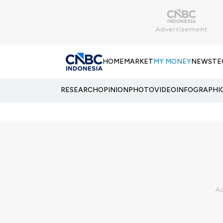
HOME
MARKET
MY MONEY
NEWS
TE
RESEARCH
OPINION
PHOTO
VIDEO
INFOGRAPHI