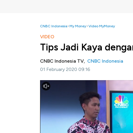
CNBC Indonesia
My Money
Video MyMoney
VIDEO
Tips Jadi Kaya denga
CNBC Indonesia TV,
CNBC Indonesia
01 February 2020 09:16
Jakarta, CNBC Indonesia-
Utang menjadi 
setiap orang, namun menurut Perencana Keu
modal menjadi kaya dengan catatan utang ya
usaha dan modal kerja.
Seperti apa tips menjadikan utang agar pro
dari utang tanpa mencampur beban utang? S