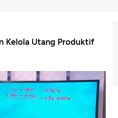
n Kelola Utang Produktif
salah satu permasalahan keuangan yang banyak dihadapi
angan, Dani Rachmat, utang juga bisa digunakan untuk
ng diambil adalah utang produktif, seperti untuk modal
duktif menambah aset sekaligus bagaimana cara survive
elengkapnya saksikan dialog Maria Katarina dengan