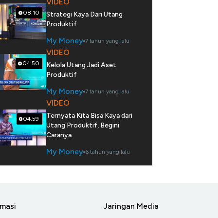
VIDEO
08:10
Strategi Kaya Dari Utang
Produktif
My Money
7 tahun yang lalu
VIDEO
04:50
Kelola Utang Jadi Aset
Produktif
My Money
7 tahun yang lalu
VIDEO
Ternyata Kita Bisa Kaya dari
04:59
Utang Produktif, Begini
Caranya
My Money
6 tahun yang lalu
rmasi
Jaringan Media