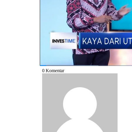
Perencana Keuangan, Dani Rachmat dalam 
Bagikan:
#investasi
#utang produktif
#utang