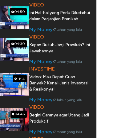
VIDEO
04:50
Ini Hal-hal yang Perlu Diketahui
dalam Perjanjian Pranikah
My Money
7 tahun yang lalu
VIDEO
04:30
Kapan Butuh Janji Pranikah? Ini
Jawabannya
My Money
7 tahun yang lalu
INVESTIME
Video: Mau Dapat Cuan
11:14
Banyak? Kenali Jenis Investasi
& Resikonya!
My Money
2 tahun yang lalu
VIDEO
04:46
Begini Caranya agar Utang Jadi
Produktif
My Money
7 tahun yang lalu