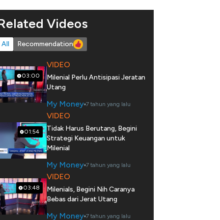
Related Videos
All
Recommendation
VIDEO
03:00
Milenial Perlu Antisipasi Jeratan
Utang
My Money
7 tahun yang lalu
VIDEO
Tidak Harus Berutang, Begini
01:54
Strategi Keuangan untuk
Milenial
My Money
7 tahun yang lalu
VIDEO
03:48
Milenials, Begini Nih Caranya
Bebas dari Jerat Utang
My Money
7 tahun yang lalu