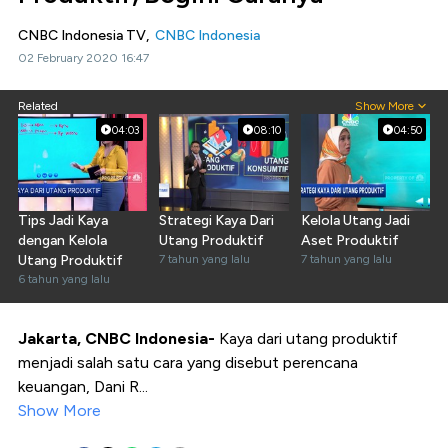
CNBC Indonesia TV,
CNBC Indonesia
02 February 2020 16:47
Related
Show More
04:03
08:10
04:50
Tips Jadi Kaya
Strategi Kaya Dari
Kelola Utang Jadi
dengan Kelola
Utang Produktif
Aset Produktif
Utang Produktif
7 tahun yang lalu
7 tahun yang lalu
6 tahun yang lalu
Jakarta, CNBC Indonesia-
Kaya dari utang produktif
menjadi salah satu cara yang disebut perencana
keuangan, Dani R...
Show More