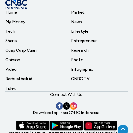
Home
Market
My Money
News
Tech
Lifestyle
Sharia
Entrepreneur
Cuap Cuap Cuan
Research
Opinion
Photo
Video
Infographic
Berbuatbaik.id
CNBC TV
Index
Connect With Us:
Download aplikasi CNBC Indonesia:
Tentang Kami
|
Redaksi
|
Pedoman Media Siber
|
Karir
|
Disclaimer
|
CNBC