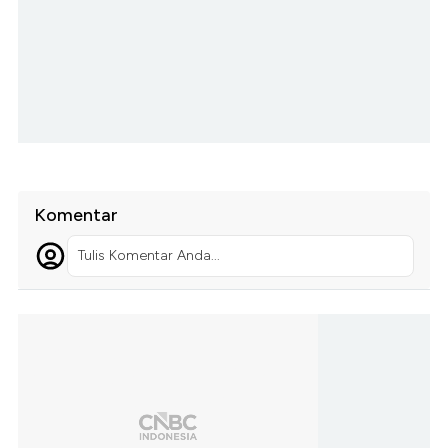
Komentar
Tulis Komentar Anda...