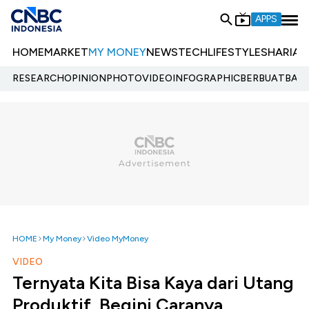
APPS
HOME
MARKET
MY MONEY
NEWS
TECH
LIFESTYLE
SHARIA
E
RESEARCH
OPINION
PHOTO
VIDEO
INFOGRAPHIC
BERBUATBAIK.
HOME
My Money
Video MyMoney
VIDEO
Ternyata Kita Bisa Kaya dari Utang
Produktif, Begini Caranya