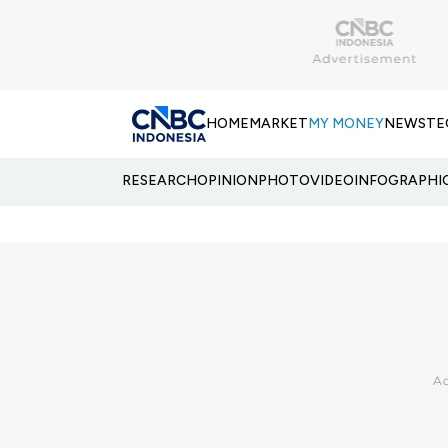
HOME
MARKET
MY MONEY
NEWS
TE
RESEARCH
OPINION
PHOTO
VIDEO
INFOGRAPHI