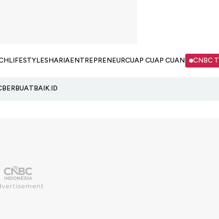
CH
LIFESTYLE
SHARIA
ENTREPRENEUR
CUAP CUAP CUAN
CNBC 
C
BERBUATBAIK.ID