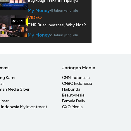
Bagi-bagi THR? Ini Tipsnya
My Money
5 tahun yang lalu
VIDEO
12:29
THR Buat Investasi, Why Not?
My Money
5 tahun yang lalu
rmasi
Jaringan Media
ang Kami
CNN Indonesia
si
CNBC Indonesia
an Media Siber
Haibunda
Beautynesia
aimer
Female Daily
Indonesia My Investment
CXO Media