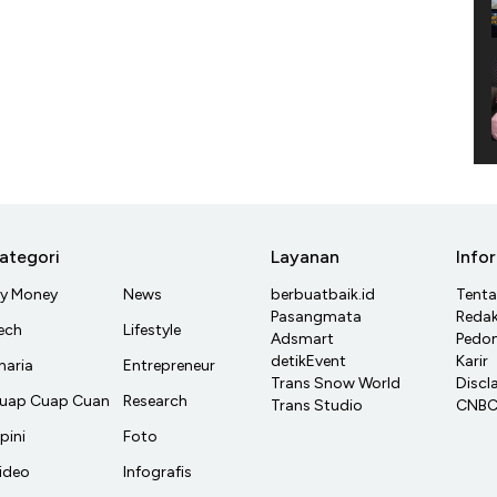
ategori
Layanan
Info
y Money
News
berbuatbaik.id
Tent
Pasangmata
Redak
ech
Lifestyle
Adsmart
Pedom
detikEvent
Karir
haria
Entrepreneur
Trans Snow World
Discl
uap Cuap Cuan
Research
Trans Studio
CNBC 
pini
Foto
ideo
Infografis