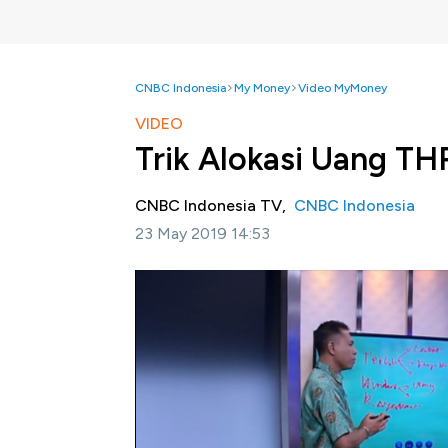
CNBC Indonesia
My Money
Video MyMoney
VIDEO
Trik Alokasi Uang TH
CNBC Indonesia TV,
CNBC Indonesia
23 May 2019 14:53
Jakarta, CNBC Indonesia-
Jelang hari raya
adalah uang THR yang bisa menjadi sumber
Untuk itu perlu trik alokasi hadiah lebaran
percuma. Founder Consulting, Eko Endarto
membayar hutang dan memenuhi kebutuhan h
Selengkapnya saksikan dialog lengkap Maria