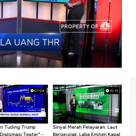
07:04
10:13
ran Tuding Trump
Sinyal Merah Pelayaran: Laut
Diplomasi Teater" -
Bergejolak, Laba Emiten Kapal