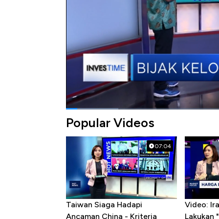
Investime, CNBC Indonesia.
Bagikan:
#investasi
#thr
#kelola dana thr
Popular Videos
07:04
Taiwan Siaga Hadapi
Video: I
Ancaman China - Kriteria
Lakukan "