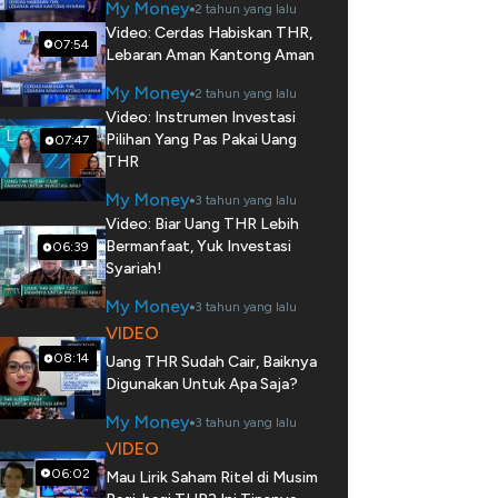
My Money
2 tahun yang lalu
Video: Cerdas Habiskan THR,
07:54
Lebaran Aman Kantong Aman
My Money
2 tahun yang lalu
Video: Instrumen Investasi
Pilihan Yang Pas Pakai Uang
07:47
THR
My Money
3 tahun yang lalu
Video: Biar Uang THR Lebih
Bermanfaat, Yuk Investasi
06:39
Syariah!
My Money
3 tahun yang lalu
VIDEO
08:14
Uang THR Sudah Cair, Baiknya
Digunakan Untuk Apa Saja?
My Money
3 tahun yang lalu
VIDEO
06:02
Mau Lirik Saham Ritel di Musim