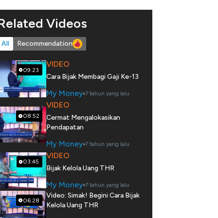
Related Videos
All
Recommendation
VIDEO
09:23
Cara Bijak Membagi Gaji Ke-13
My Money
7 tahun yang lalu
VIDEO
08:52
Cermat Mengalokasikan
Pendapatan
My Money
7 tahun yang lalu
VIDEO
03:45
Bijak Kelola Uang THR
My Money
7 tahun yang lalu
Video: Simak! Begini Cara Bijak
06:28
Kelola Uang THR