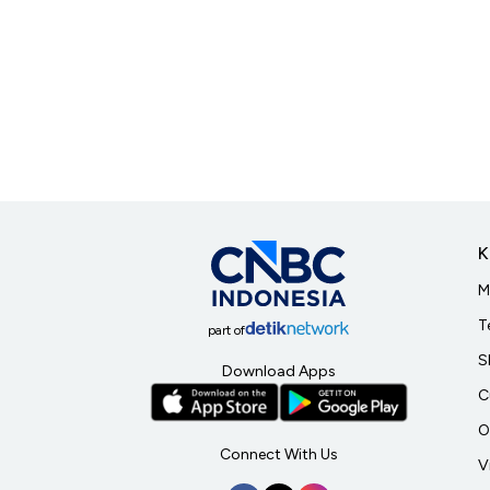
K
M
T
part of
S
Download Apps
C
O
Connect With Us
V