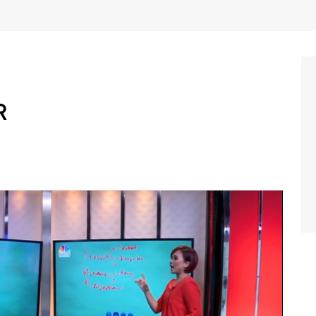
R
, salah satu hal yang ditunggu-tunggu para pekerja
 dana tambahan untuk memenuhi berbagai kebutuhan.
 agar uang THR maksimal penggunaanya dan tidak habis
 membagi uang THR untuk 3 penggunaan yaitu zakat,
ari raya.
 katarina dengan Founder Consulting, Eko Endarto dalam