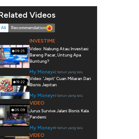
Related Videos
All
Recommendation
INVESTIME
Video: Nabung Atau Investasi
09:25
Bareng Pacar, Untung Apa
Buntung?
My Money
2 tahun yang lalu
Video: 'Jepit' Cuan Miliaran Dari
19:22
Bisnis Jepitan
My Money
3 tahun yang lalu
VIDEO
05:09
Jurus Survive Jalani Bisnis Kala
Pandemi
My Money
5 tahun yang lalu
VIDEO