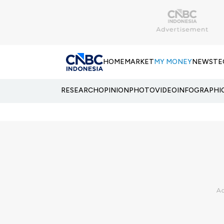
HOME
MARKET
MY MONEY
NEWS
TE
RESEARCH
OPINION
PHOTO
VIDEO
INFOGRAPHI