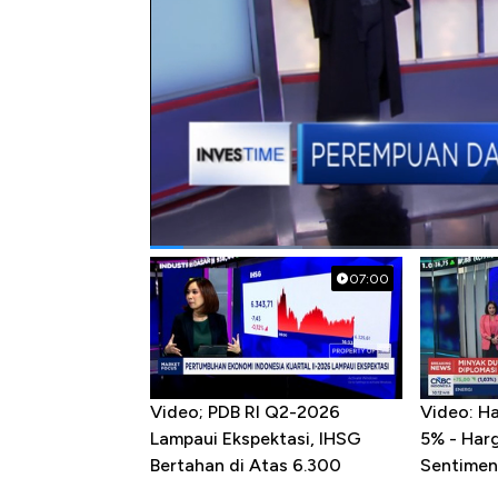
#investasi
#bisnis
#entrepreneur
#p
Popular Videos
07:00
Video; PDB RI Q2-2026
Video: H
Lampaui Ekspektasi, IHSG
5% - Har
Bertahan di Atas 6.300
Sentimen