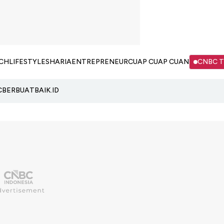
CH
LIFESTYLE
SHARIA
ENTREPRENEUR
CUAP CUAP CUAN
CNBC 
C
BERBUATBAIK.ID