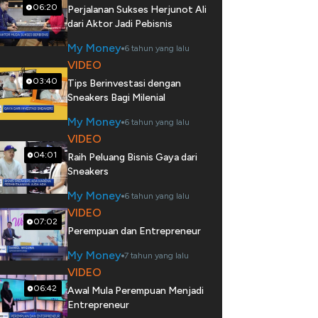
06:20
Perjalanan Sukses Herjunot Ali
dari Aktor Jadi Pebisnis
My Money
6 tahun yang lalu
VIDEO
03:40
Tips Berinvestasi dengan
Sneakers Bagi Milenial
My Money
6 tahun yang lalu
VIDEO
04:01
Raih Peluang Bisnis Gaya dari
Sneakers
My Money
6 tahun yang lalu
VIDEO
07:02
Perempuan dan Entrepreneur
My Money
7 tahun yang lalu
VIDEO
06:42
Awal Mula Perempuan Menjadi
Entrepreneur