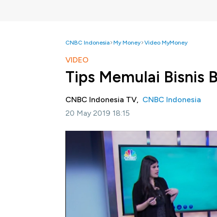
CNBC Indonesia
My Money
Video MyMoney
VIDEO
Tips Memulai Bisnis
CNBC Indonesia TV,
CNBC Indonesia
20 May 2019 18:15
Jakarta, CNBC Indonesia
-
Tren wanita mud
dan ramai jadi perbincangan khalayak. Ada ba
Apa saja yang harus dipersiapkan ketika memu
Simak dialog bersama CEO Haagen Dazs Ind
Indonesia (Senin, 20/05/2019) berikut ini.
Bagikan: