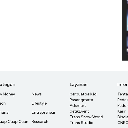
ategori
Layanan
Info
y Money
News
berbuatbaik.id
Tent
Pasangmata
Redak
ech
Lifestyle
Adsmart
Pedom
detikEvent
Karir
haria
Entrepreneur
Trans Snow World
Discl
uap Cuap Cuan
Research
Trans Studio
CNBC 