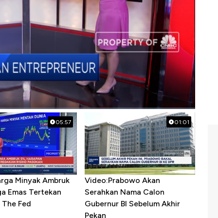
erempuan
05:57
01:01
arga Minyak Ambruk
Video:Prabowo Akan
ga Emas Tertekan
Serahkan Nama Calon
 The Fed
Gubernur BI Sebelum Akhir
Pekan