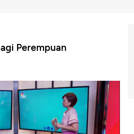
 Bagi Perempuan
a berbisnis, akhir-akhir ini seperti punya cerita tersendiri
nyak yang sukses, tapi tak sedikit pula yang berguguran.
lai bisnis dari nol?
onesia, Dita Soedarjo dalam
Program Investime, CNBC