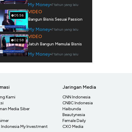
My Money
7 tahun yang lalu
VIDEO
05:56
Bangun Bisnis Sesuai Passion
My Money
7 tahun yang lalu
VIDEO
02:58
Jatuh Bangun Memulai Bisnis
My Money
7 tahun yang lalu
rmasi
Jaringan Media
ang Kami
CNN Indonesia
si
CNBC Indonesia
an Media Siber
Haibunda
Beautynesia
aimer
Female Daily
Indonesia My Investment
CXO Media