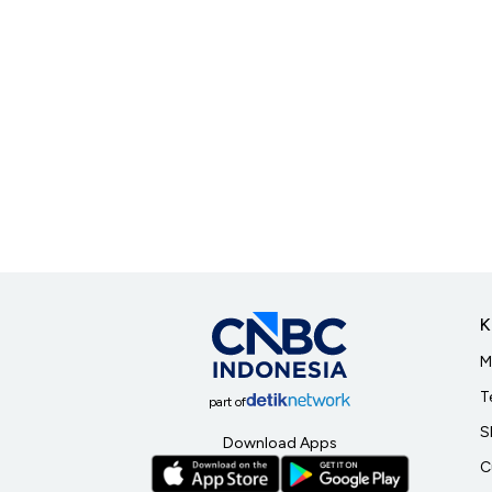
K
M
T
part of
S
Download Apps
C