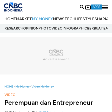
APPS
HOME
MARKET
MY MONEY
NEWS
TECH
LIFESTYLE
SHARIA
E
RESEARCH
OPINION
PHOTO
VIDEO
INFOGRAPHIC
BERBUATBAIK.
HOME
My Money
Video MyMoney
VIDEO
Perempuan dan Entrepreneur