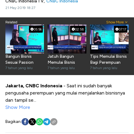
CNBC Indonesia TV,
CNBC Indonesia
21 May 2019 18:27
Related
Show More
05:56
02:58
07:17
Bangun Bisnis
Jatuh Bangun
Tips Memulai Bisnis
Sesuai Passion
Memulai Bisnis
Bagi Perempuan
7 tahun yang lalu
7 tahun yang lalu
7 tahun yang lalu
Jakarta, CNBC Indonesia
-
Saat ini sudah banyak
pengusaha perempuan yang mulai menjalankan bisnisnya
dan tampil se...
Show More
Bagikan: