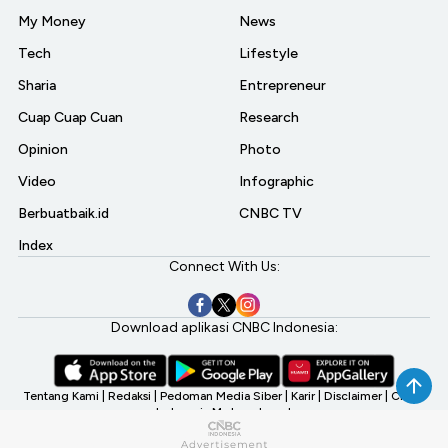
My Money
News
Tech
Lifestyle
Sharia
Entrepreneur
Cuap Cuap Cuan
Research
Opinion
Photo
Video
Infographic
Berbuatbaik.id
CNBC TV
Index
Connect With Us:
Download aplikasi CNBC Indonesia:
Tentang Kami
|
Redaksi
|
Pedoman Media Siber
|
Karir
|
Disclaimer
|
CNBC
Indonesia My Investment
©2026 CNBC Indonesia, A Transmedia Company