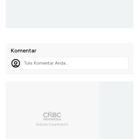
Komentar
Tulis Komentar Anda...