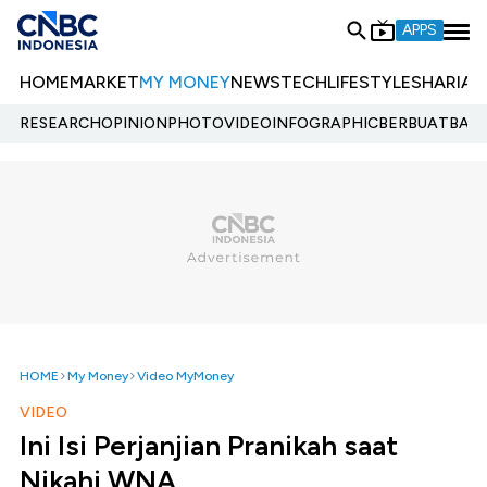
APPS
HOME
MARKET
MY MONEY
NEWS
TECH
LIFESTYLE
SHARIA
E
RESEARCH
OPINION
PHOTO
VIDEO
INFOGRAPHIC
BERBUATBAIK.
HOME
My Money
Video MyMoney
VIDEO
Ini Isi Perjanjian Pranikah saat
Nikahi WNA