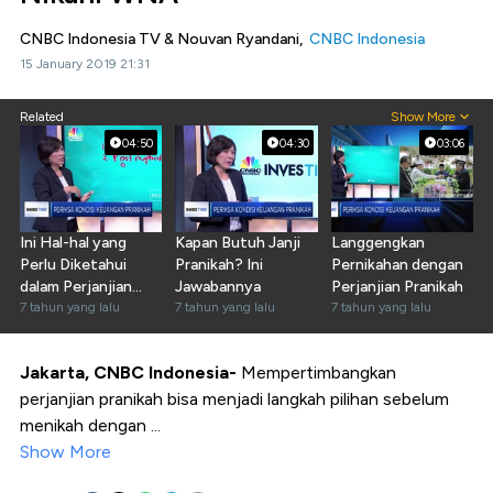
CNBC Indonesia TV & Nouvan Ryandani,
CNBC Indonesia
15 January 2019 21:31
Related
Show More
04:50
04:30
03:06
Ini Hal-hal yang
Kapan Butuh Janji
Langgengkan
Perlu Diketahui
Pranikah? Ini
Pernikahan dengan
dalam Perjanjian
Jawabannya
Perjanjian Pranikah
Pranikah
7 tahun yang lalu
7 tahun yang lalu
7 tahun yang lalu
Jakarta, CNBC Indonesia-
Mempertimbangkan
perjanjian pranikah bisa menjadi langkah pilihan sebelum
menikah dengan ...
Show More