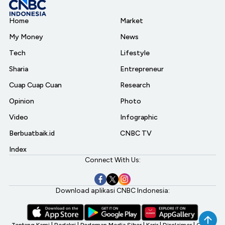
Home
Market
My Money
News
Tech
Lifestyle
Sharia
Entrepreneur
Cuap Cuap Cuan
Research
Opinion
Photo
Video
Infographic
Berbuatbaik.id
CNBC TV
Index
Connect With Us:
Download aplikasi CNBC Indonesia:
Tentang Kami
|
Redaksi
|
Pedoman Media Siber
|
Karir
|
Disclaimer
|
CNBC