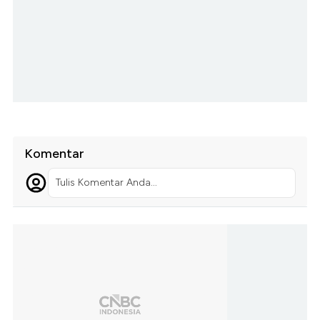
Komentar
Tulis Komentar Anda...