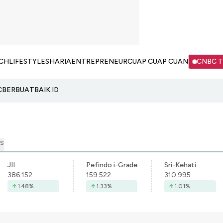
CH
LIFESTYLE
SHARIA
ENTREPRENEUR
CUAP CUAP CUAN
CNBC 
C
BERBUATBAIK.ID
S
JII
Pefindo i-Grade
Sri-Kehati
386.152
159.522
310.995
1.48
%
1.33
%
1.01
%