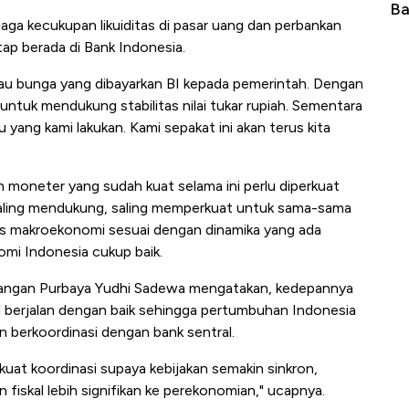
Dunia, Pembunuh Boeing-Airbus?
Baik Buat Pengusaha 
aga kecukupan likuiditas di pasar uang dan perbankan
ap berada di Bank Indonesia.
atau bunga yang dibayarkan BI kepada pemerintah. Dengan
untuk mendukung stabilitas nilai tukar rupiah. Sementara
u yang kami lakukan. Kami sepakat ini akan terus kita
n moneter yang sudah kuat selama ini perlu diperkuat
 saling mendukung, saling memperkuat untuk sama-sama
s makroekonomi sesuai dengan dinamika yang ada
mi Indonesia cukup baik.
angan Purbaya Yudhi Sadewa mengatakan, kedepannya
l berjalan dengan baik sehingga pertumbuhan Indonesia
an berkoordinasi dengan bank sentral.
uat koordinasi supaya kebijakan semakin sinkron,
fiskal lebih signifikan ke perekonomian," ucapnya.