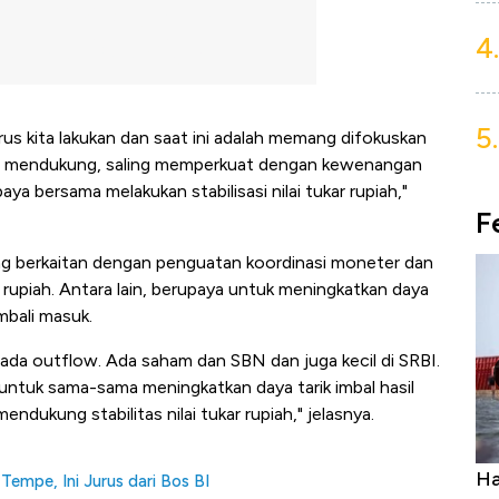
4.
5.
rus kita lakukan dan saat ini adalah memang difokuskan
ing mendukung, saling memperkuat dengan kewenangan
 bersama melakukan stabilisasi nilai tukar rupiah,"
F
ng berkaitan dengan penguatan koordinasi moneter dan
ar rupiah. Antara lain, berupaya untuk meningkatkan daya
embali masuk.
 ada outflow. Ada saham dan SBN dan juga kecil di SRBI.
 untuk sama-sama meningkatkan daya tarik imbal hasil
ndukung stabilitas nilai tukar rupiah," jelasnya.
uatan Uang Embraer Kuasai
Harga Batu Bara Bang
Tempe, Ini Jurus dari Bos BI