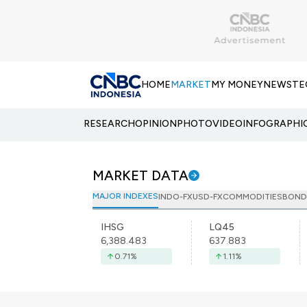
HOME
MARKET
MY MONEY
NEWS
TE
RESEARCH
OPINION
PHOTO
VIDEO
INFOGRAPHI
MARKET DATA
MAJOR INDEXES
INDO-FX
USD-FX
COMMODITIES
BOND
IHSG
LQ45
6,388.483
637.883
0.71
%
1.11
%