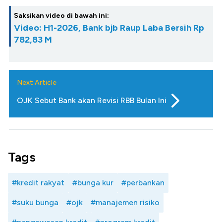
Saksikan video di bawah ini:
Video: H1-2026, Bank bjb Raup Laba Bersih Rp
782,83 M
Next Article
OJK Sebut Bank akan Revisi RBB Bulan Ini
Tags
#kredit rakyat
#bunga kur
#perbankan
#suku bunga
#ojk
#manajemen risiko