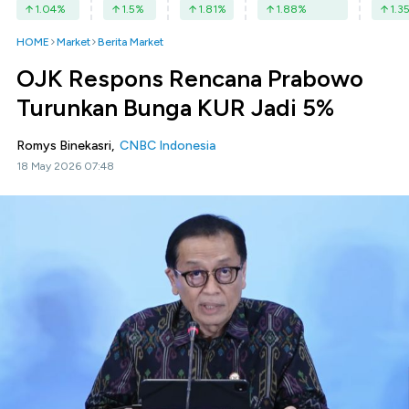
1.04
%
1.5
%
1.81
%
1.88
%
1.3
HOME
Market
Berita Market
OJK Respons Rencana Prabowo
Turunkan Bunga KUR Jadi 5%
Romys Binekasri,
CNBC Indonesia
18 May 2026 07:48