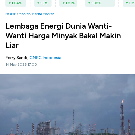
1.04
%
1.5
%
1.81
%
1.88
%
1.3
HOME
Market
Berita Market
Lembaga Energi Dunia Wanti-
Wanti Harga Minyak Bakal Makin
Liar
Ferry Sandi,
CNBC Indonesia
14 May 2026 17:00