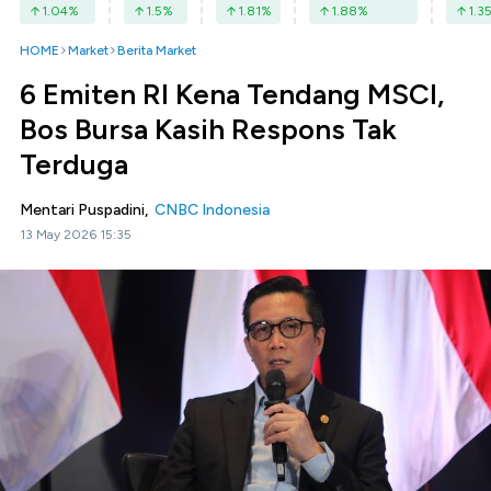
1.04
%
1.5
%
1.81
%
1.88
%
1.3
HOME
Market
Berita Market
6 Emiten RI Kena Tendang MSCI,
Bos Bursa Kasih Respons Tak
Terduga
Mentari Puspadini,
CNBC Indonesia
13 May 2026 15:35