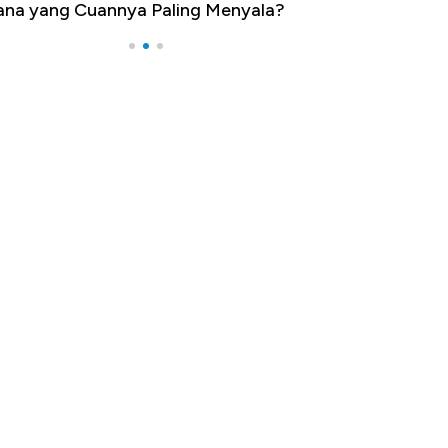
na yang Cuannya Paling Menyala?
Pengangguran Te