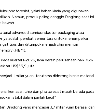
uksi photoresist, yakni bahan kimia yang digunakan
ilikon. Namun, produk paling canggih Dinglong saat ini
s bawah.
 material advanced semiconductor packaging atau
uknya adalah perekat sementara untuk menempelkan
sangat tipis dan ditumpuk menjadi chip memori
h memory (HBM).
 Pada kuartal I-2026, laba bersih perusahaan naik 78%
ekitar US$36,9 juta.
adi 1 miliar yuan, terutama didorong bisnis material
erial kemasan chip dan photoresist masih berada pada
okan stabil dalam jumlah kecil."
an Dinglong yang mencapai 3,7 miliar yuan berasal dari