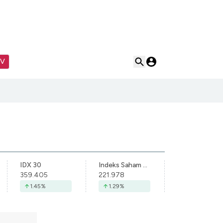
TV
IDX 30
Indeks Saham Syariah Indonesia
359.405
221.978
1.45
%
1.29
%