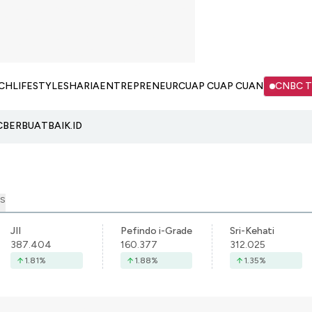
CH
LIFESTYLE
SHARIA
ENTREPRENEUR
CUAP CUAP CUAN
CNBC 
C
BERBUATBAIK.ID
S
JII
Pefindo i-Grade
Sri-Kehati
387.404
160.377
312.025
1.81
%
1.88
%
1.35
%