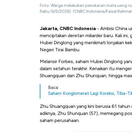
Foto: Warga melakukan penukaran mata uang rupi
Rabu (6/5/2026). (CNBC Indonesia/Faisal Rahma
Jakarta, CNBC Indonesia
- Ambisi China u
menciptakan deretan miliarder baru. Kali ini,
Hubei Dinglong yang menikmati lonjakan ke
Negeri Tirai Bambu.
Melansir Forbes, saham Hubei Dinglong yan
dalam setahun terakhir. Kenaikan itu mengere
Shuangquan dan Zhu Shunquan, hingga masuk
Baca:
Saham Konglomerat Lagi Koreksi, Tiba-T
Zhu Shuangquan yang kini berusia 61 tahun
adiknya, Zhu Shunquan (57), memegang posi
saham perusahaan.