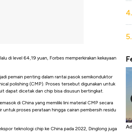
4.
5.
F
alu di level 64,19 yuan, Forbes memperkirakan kekayaan
jadi pemain penting dalam rantai pasok semikonduktor
ical polishing (CMP). Proses tersebut digunakan untuk
it dapat dicetak dan chip bisa disusun bertingkat.
masok di China yang memiliki lini material CMP secara
cair untuk proses perataan hingga cairan pembersih residu
Kongo Tutup Keran Ekspor, Harga
Ad
ekspor teknologi chip ke China pada 2022, Dinglong juga