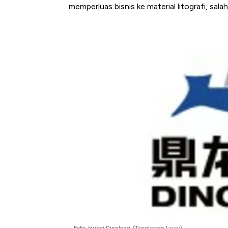
memperluas bisnis ke material litografi, salah
Foto: Hubei Dinglong. (Tangkapan Layar)