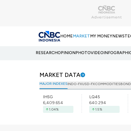
HOME
MARKET
MY MONEY
NEWS
TE
RESEARCH
OPINION
PHOTO
VIDEO
INFOGRAPHI
MARKET DATA
MAJOR INDEXES
INDO-FX
USD-FX
COMMODITIES
BOND
IHSG
LQ45
6,409.654
640.294
1.04
%
1.5
%