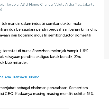
ah ke dolar AS di Money Changer Valuta Artha Mas, Jakarta,
n)
ntuk mandiri dalam industri semikonduktor mulai
 giliran dua bersaudara pendiri perusahaan bahan kimia chip
kayaan dari booming industri semikonduktor domestik
g tercatat di bursa Shenzhen melonjak hampir 116%
k kekayaan pendiri sekaligus kakak beradik, Zhu
 klub miliarder.
iba Ada Transaksi Jumbo
 menjabat sebagai chairman perusahaan. Sementara
si CEO. Keduanya masing-masing memiliki sekitar 15%