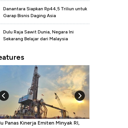
Danantara Siapkan Rp44,5 Triliun untuk
Garap Bisnis Daging Asia
Dulu Raja Sawit Dunia, Negara Ini
Sekarang Belajar dari Malaysia
eatures
u Panas Kinerja Emiten Minyak RI,
10 Provinsi den