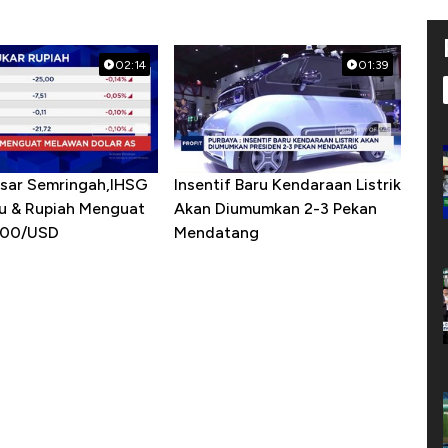
02:14
01:39
asar Semringah,IHSG
Insentif Baru Kendaraan Listrik
u & Rupiah Menguat
Akan Diumumkan 2-3 Pekan
900/USD
Mendatang