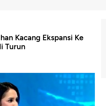
ahan Kacang Ekspansi Ke
i Turun
plastik sebesar 70-100% imbas perang Timur Tengah
iri, Ivan Cokro Saputra telah mengerek kenaikan biaya
i makanan dan minuman seperti
PT Gunanusa Eramandiri
uga menjadi tantangan lain meski penurunannya di sektor