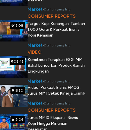
Market
2 tahun yang lalu
CONSUMER REPORTS
Target Kopi Kenangan, Tambah
12:08
1.000 Gerai & Perkuat Bisnis
Kopi Kemasan
Market
2 tahun yang lalu
VIDEO
Komitmen Terapkan ESG, MMI
08:45
Bakal Luncurkan Produk Ramah
Lingkungan
Market
2 tahun yang lalu
Video: Perkuat Bisnis FMCG,
16:30
Jurus MMI Cetak Kinerja Ciamik
Market
2 tahun yang lalu
CONSUMER REPORTS
Jurus MMIX Ekspansi Bisnis
19:06
Kopi Hingga Minuman
Kesehatan