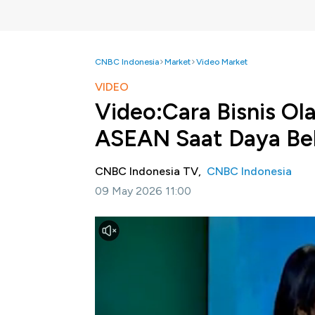
CNBC Indonesia
Market
Video Market
VIDEO
Video:Cara Bisnis Ol
ASEAN Saat Daya Bel
CNBC Indonesia TV,
CNBC Indonesia
09 May 2026 11:00
Jakarta, CNBC Indonesia-
Kenaikan harga 
disebut Presiden Direktur Gunanusa Eramand
produksi sekaligus menekan margin industr
Tbk (GUNA)
.
Selain itu persoalan pelemahan daya beli j