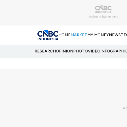
HOME
MARKET
MY MONEY
NEWS
TE
RESEARCH
OPINION
PHOTO
VIDEO
INFOGRAPHI