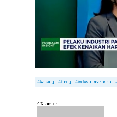
olahan pangan belum sebesar sektor lain
efisiensi menjadi kunci termasuk pengem
atau artificial intelligence (AI) serta ekspa
Seperti apa strategi pengembangan bisni
dengan Presiden Direktur
PT Gunanusa Era
Box, CNBC Indonesia (Selasa, 05/05/2026)
Bagikan:
#kacang
#fmcg
#industri makanan