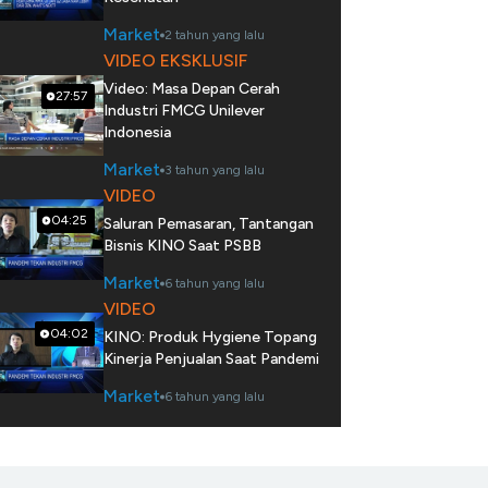
Market
2 tahun yang lalu
VIDEO EKSKLUSIF
Video: Masa Depan Cerah
27:57
Industri FMCG Unilever
Indonesia
Market
3 tahun yang lalu
VIDEO
04:25
Saluran Pemasaran, Tantangan
Bisnis KINO Saat PSBB
Market
6 tahun yang lalu
VIDEO
04:02
KINO: Produk Hygiene Topang
Kinerja Penjualan Saat Pandemi
Market
6 tahun yang lalu