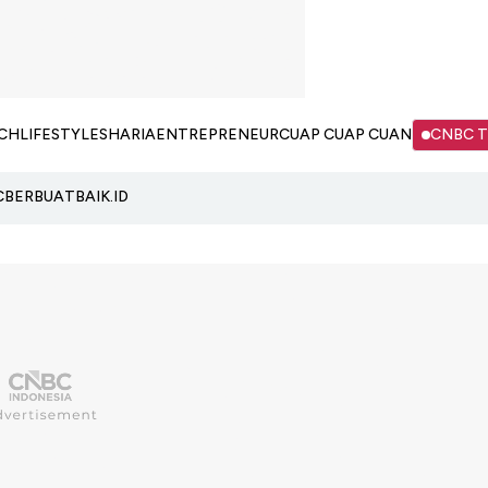
CH
LIFESTYLE
SHARIA
ENTREPRENEUR
CUAP CUAP CUAN
CNBC 
C
BERBUATBAIK.ID