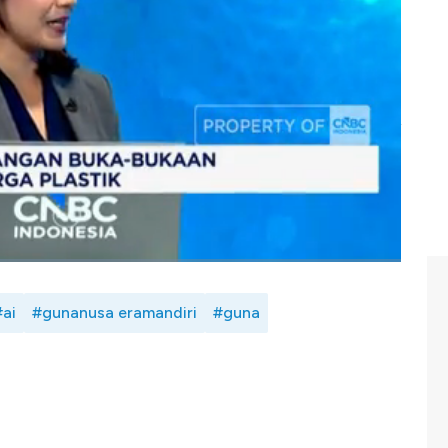
. Oleh karena itu dalam menghadapi kondisi ini, maka
bangan otomatisasi dan pemanfaatan kecerdasan buatan
nsi ke pasar ASEAN dan China.
s GUNA? Selengkapnya simak dialog Shafinaz Nachiar
mandiri Tbk (GUNA)
, Ivan Cokro Saputra dalam Squawk
#ai
#gunanusa eramandiri
#guna