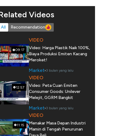
Related Videos
All
Recommendation
VIDEO
Video: Harga Plastik Naik 100%,
09:17
Biaya Produksi Emiten Kacang
Meroket!
Market
3 bulan yang lalu
VIDEO
Video: Peta Cuan Emiten
12:57
Consumer Goods: Unilever
Melejit, GGRM Bangkit
Market
3 bulan yang lalu
VIDEO
Menakar Masa Depan Industri
11:15
Mamin di Tengah Penurunan
Daya Beli