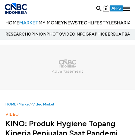
APPS
HOME
MARKET
MY MONEY
NEWS
TECH
LIFESTYLE
SHARIA
E
RESEARCH
OPINION
PHOTO
VIDEO
INFOGRAPHIC
BERBUATBAIK.
HOME
Market
Video Market
VIDEO
KINO: Produk Hygiene Topang
Kinerja Penjualan Saat Pandemi