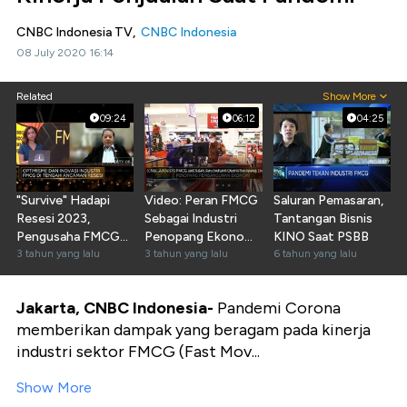
CNBC Indonesia TV,
CNBC Indonesia
08 July 2020 16:14
Related
Show More
09:24
06:12
04:25
"Survive" Hadapi
Video: Peran FMCG
Saluran Pemasaran,
Resesi 2023,
Sebagai Industri
Tantangan Bisnis
Pengusaha FMCG
Penopang Ekonomi
KINO Saat PSBB
Butuh Modal Ini
3 tahun yang lalu
RI
3 tahun yang lalu
6 tahun yang lalu
Jakarta, CNBC Indonesia-
Pandemi Corona
memberikan dampak yang beragam pada kinerja
industri sektor FMCG (Fast Mov...
Show More