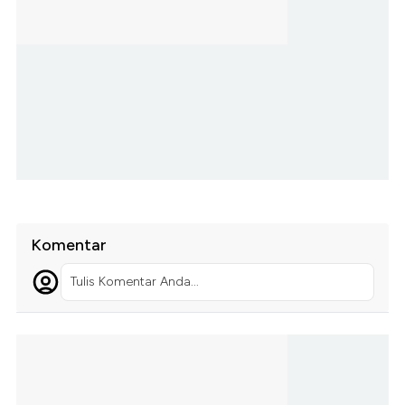
Komentar
Tulis Komentar Anda...