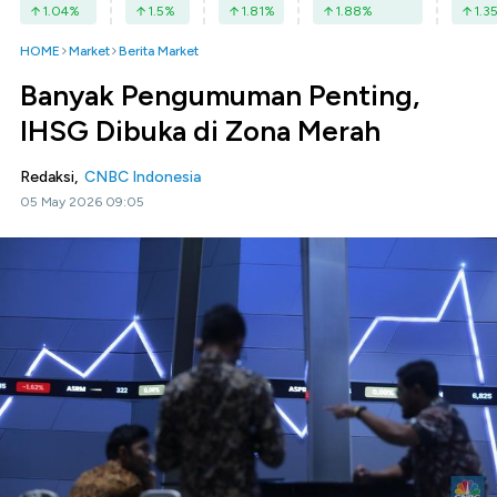
1.04
%
1.5
%
1.81
%
1.88
%
1.3
HOME
Market
Berita Market
Banyak Pengumuman Penting,
IHSG Dibuka di Zona Merah
Redaksi,
CNBC Indonesia
05 May 2026 09:05