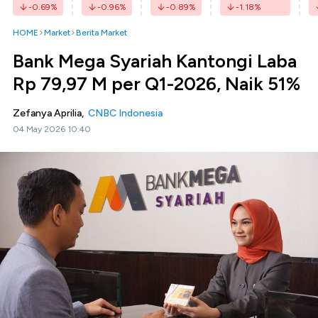
-0.69
%
-0.96
%
-0.89
%
-1.18
%
HOME
Market
Berita Market
Bank Mega Syariah Kantongi Laba
Rp 79,97 M per Q1-2026, Naik 51%
Zefanya Aprilia,
CNBC Indonesia
04 May 2026 10:40