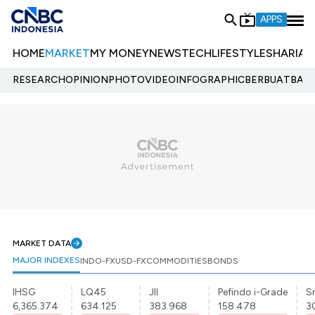
APPS
HOME
MARKET
MY MONEY
NEWS
TECH
LIFESTYLE
SHARIA
E
RESEARCH
OPINION
PHOTO
VIDEO
INFOGRAPHIC
BERBUATBAIK.
MARKET DATA
MAJOR INDEXES
INDO-FX
USD-FX
COMMODITIES
BONDS
IHSG
LQ45
JII
Pefindo i-Grade
Sr
6,365.374
634.125
383.968
158.478
3