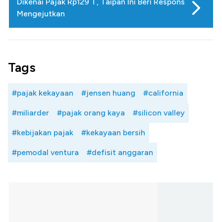
Dikenai Pajak Rp129 T, Taipan Ini Beri Respons
Mengejutkan
Tags
#pajak kekayaan
#jensen huang
#california
#miliarder
#pajak orang kaya
#silicon valley
#kebijakan pajak
#kekayaan bersih
#pemodal ventura
#defisit anggaran