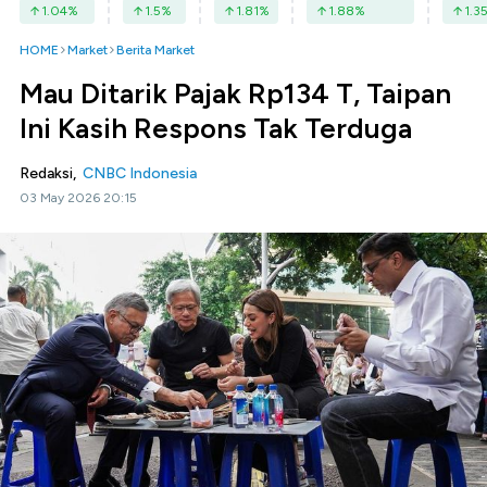
1.04
%
1.5
%
1.81
%
1.88
%
1.3
HOME
Market
Berita Market
Mau Ditarik Pajak Rp134 T, Taipan
Ini Kasih Respons Tak Terduga
Redaksi,
CNBC Indonesia
03 May 2026 20:15