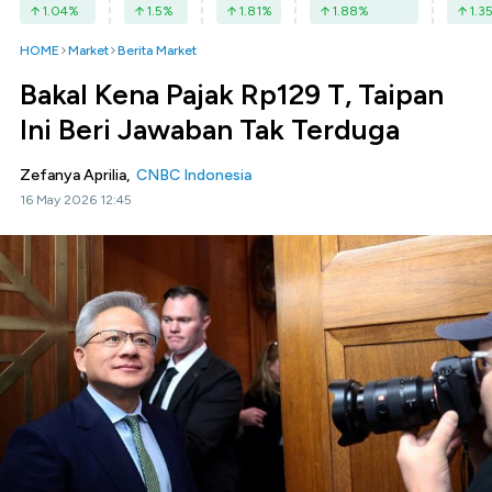
1.04
%
1.5
%
1.81
%
1.88
%
1.3
HOME
Market
Berita Market
Bakal Kena Pajak Rp129 T, Taipan
Ini Beri Jawaban Tak Terduga
Zefanya Aprilia,
CNBC Indonesia
16 May 2026 12:45