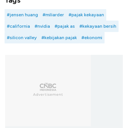
Tags
#jensen huang
#miliarder
#pajak kekayaan
#california
#nvidia
#pajak as
#kekayaan bersih
#silicon valley
#kebijakan pajak
#ekonomi