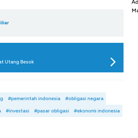
Harga
Adu Panas Kinerja Emiten Minyak RI,
10
erbahaya
Mana yang Cuannya Paling Menyala?
Pe
liar
rat Utang Besok
ng
#pemerintah indonesia
#obligasi negara
a
#investasi
#pasar obligasi
#ekonomi indonesia