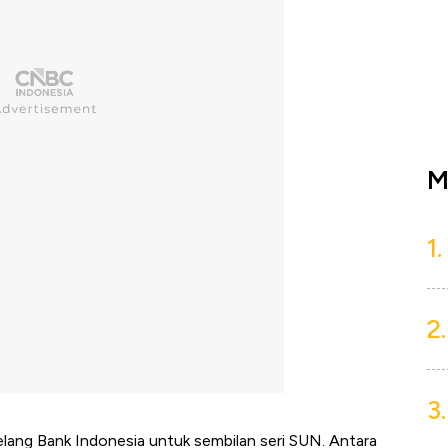
M
1.
2.
3.
m lelang Bank Indonesia untuk sembilan seri SUN. Antara