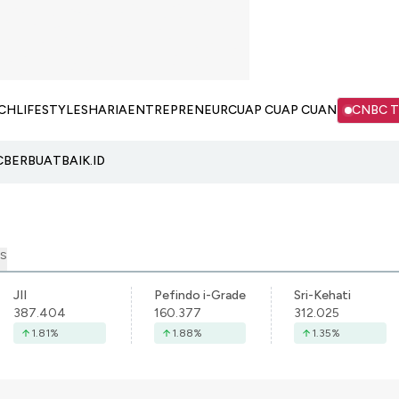
CH
LIFESTYLE
SHARIA
ENTREPRENEUR
CUAP CUAP CUAN
CNBC 
C
BERBUATBAIK.ID
S
JII
Pefindo i-Grade
Sri-Kehati
387.404
160.377
312.025
1.81
%
1.88
%
1.35
%