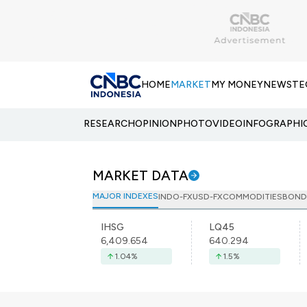
HOME
MARKET
MY MONEY
NEWS
TE
RESEARCH
OPINION
PHOTO
VIDEO
INFOGRAPHI
MARKET DATA
MAJOR INDEXES
INDO-FX
USD-FX
COMMODITIES
BOND
IHSG
LQ45
6,409.654
640.294
1.04
%
1.5
%