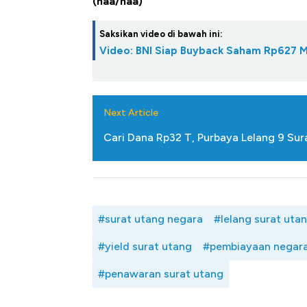
(haa/haa)
Kongo Tutup Keran Ekspor, 
Tembaga Terbang ke Zona B
Saksikan video di bawah ini:
Video: BNI Siap Buyback Saham Rp627 Mi
Next Article
Cari Dana Rp32 T, Purbaya Lelang 9 Su
#surat utang negara
#lelang surat uta
#yield surat utang
#pembiayaan negar
#penawaran surat utang