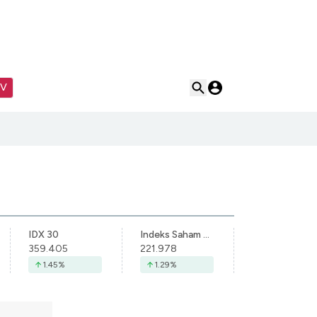
TV
IDX 30
Indeks Saham Syariah Indonesia
359.405
221.978
1.45
%
1.29
%