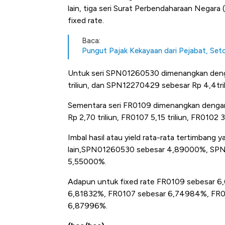
lain, tiga seri Surat Perbendaharaan Negara
fixed rate.
Baca:
Pungut Pajak Kekayaan dari Pejabat, Se
Untuk seri SPN01260530 dimenangkan denga
triliun, dan SPN12270429 sebesar Rp 4,4tril
Sementara seri FR0109 dimenangkan dengan n
Rp 2,70 triliun, FR0107 5,15 triliun, FR0102 3
Imbal hasil atau yield rata-rata tertimbang
lain,SPN01260530 sebesar 4,89000%, SP
5,55000%.
Adapun untuk fixed rate FR0109 sebesar 
6,81832%, FR0107 sebesar 6,74984%, FR0
6,87996%.