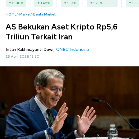
0.88
%
1.42
%
1.31
%
1.73
%
1.35
HOME
Market
Berita Market
AS Bekukan Aset Kripto Rp5,6
Triliun Terkait Iran
Intan Rakhmayanti Dewi,
CNBC Indonesia
25 April 2026 12:30