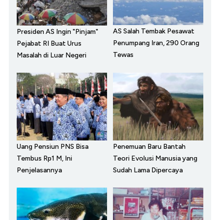
AS Salah Tembak Pesawat
Presiden AS Ingin "Pinjam"
Penumpang Iran, 290 Orang
Pejabat RI Buat Urus
Tewas
Masalah di Luar Negeri
Uang Pensiun PNS Bisa
Penemuan Baru Bantah
Tembus Rp1 M, Ini
Teori Evolusi Manusia yang
Penjelasannya
Sudah Lama Dipercaya