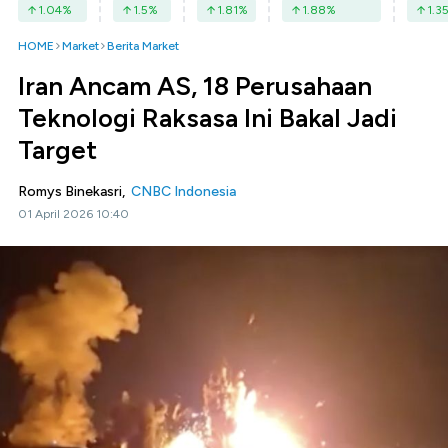
1.04
%
1.5
%
1.81
%
1.88
%
1.3
HOME
Market
Berita Market
Iran Ancam AS, 18 Perusahaan
Teknologi Raksasa Ini Bakal Jadi
Target
Romys Binekasri,
CNBC Indonesia
01 April 2026 10:40