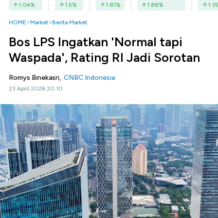
1.04
%
1.5
%
1.81
%
1.88
%
1.3
HOME
Market
Berita Market
Bos LPS Ingatkan 'Normal tapi
Waspada', Rating RI Jadi Sorotan
Romys Binekasri,
CNBC Indonesia
23 April 2026 20:10