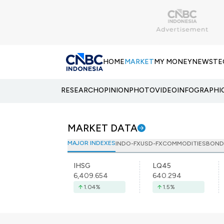
HOME
MARKET
MY MONEY
NEWS
TE
RESEARCH
OPINION
PHOTO
VIDEO
INFOGRAPHI
MARKET DATA
MAJOR INDEXES
INDO-FX
USD-FX
COMMODITIES
BOND
IHSG
LQ45
6,409.654
640.294
1.04
%
1.5
%