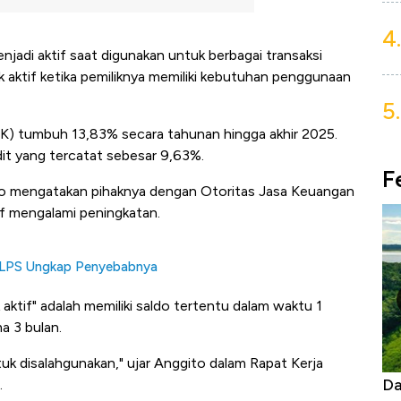
4.
enjadi aktif saat digunakan untuk berbagai transaksi
 aktif ketika pemiliknya memiliki kebutuhan penggunaan
5.
PK) tumbuh 13,83% secara tahunan hingga akhir 2025.
it yang tercatat sebesar 9,63%.
F
o mengatakan pihaknya dengan Otoritas Jasa Keuangan
if mengalami peningkatan.
os LPS Ungkap Penyebabnya
 aktif" adalah memiliki saldo tertentu dalam waktu 1
a 3 bulan.
ntuk disalahgunakan," ujar Anggito dalam Rapat Kerja
as Tanpa AC
Daftar Sungai Terpanjang di Dunia,
Ne
.