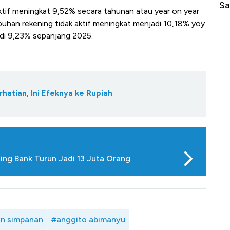
Sampai Ribuan Kilometer
Me
aktif meningkat 9,52% secara tahunan atau year on year
uhan rekening tidak aktif meningkat menjadi 10,18% yoy
di 9,23% sepanjang 2025.
rhatian, Ini Efeknya ke Rupiah
ng Bank Turun Jadi 13 Juta Orang
in simpanan
#anggito abimanyu