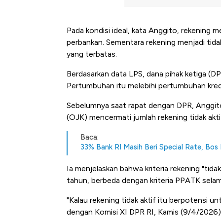
Pada kondisi ideal, kata Anggito, rekening m
perbankan. Sementara rekening menjadi tidak
yang terbatas.
Berdasarkan data LPS, dana pihak ketiga (D
Pertumbuhan itu melebihi pertumbuhan kred
Sebelumnya saat rapat dengan DPR, Anggit
(OJK) mencermati jumlah rekening tidak akt
Baca:
33% Bank RI Masih Beri Special Rate, B
Ia menjelaskan bahwa kriteria rekening "tidak
tahun, berbeda dengan kriteria PPATK selam
"Kalau rekening tidak aktif itu berpotensi u
Begini Cara Korsel atasi Pan
dengan Komisi XI DPR RI, Kamis (9/4/2026)