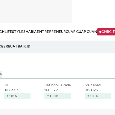
CH
LIFESTYLE
SHARIA
ENTREPRENEUR
CUAP CUAP CUAN
CNBC 
C
BERBUATBAIK.ID
S
JII
Pefindo i-Grade
Sri-Kehati
387.404
160.377
312.025
1.81
%
1.88
%
1.35
%