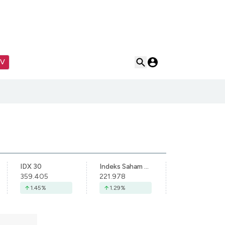
TV
IDX 30
Indeks Saham Syariah Indonesia
359.405
221.978
1.45
%
1.29
%